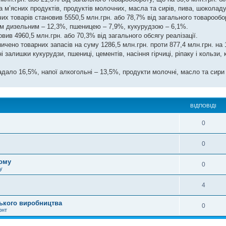
м’ясних продуктів, продуктів молочних, масла та сирів, пива, шоколаду
х товарів становив 5550,5 млн.грн. або 78,7% від загального товарообо
вом дизельним – 12,3%, пшеницею – 7,9%, кукурудзою – 6,1%.
ив 4960,5 млн.грн. або 70,3% від загального обсягу реалізації.
пичено товарних запасів на суму 1286,5 млн.грн. проти 877,4 млн.грн. на 
 залишки кукурудзи, пшениці, цементів, насіння гірчиці, ріпаку і кользи,
дало 16,5%, напої алкогольні – 13,5%, продукти молочні, масло та сири
ВІДПОВІДІ
0
0
дому
0
у
4
ського виробництва
0
онт