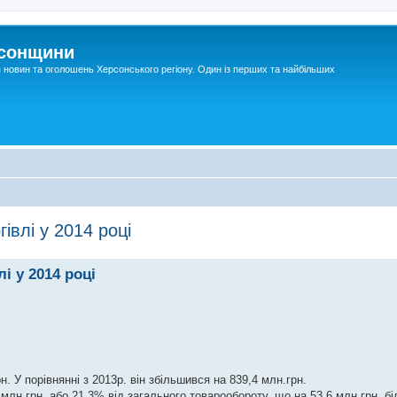
рсонщини
я новин та оголошень Херсонського регіону. Один із перших та найбільших
івлі у 2014 році
і у 2014 році
. У порівнянні з 2013р. він збільшився на 839,4 млн.грн.
лн.грн. або 21,3% від загального товарообороту, що на 53,6 млн.грн. біл