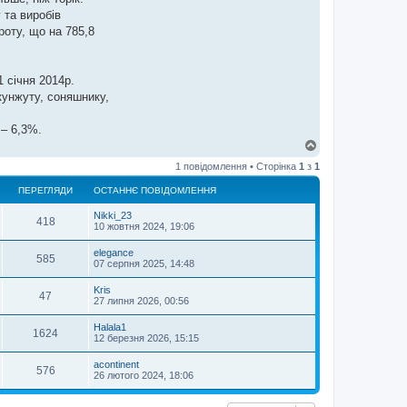
 та виробів
роту, що на 785,8
1 січня 2014р.
 кунжуту, соняшнику,
 – 6,3%.
Д
о
1 повідомлення • Сторінка
1
з
1
г
о
ПЕРЕГЛЯДИ
ОСТАННЄ ПОВІДОМЛЕННЯ
р
и
Nikki_23
418
10 жовтня 2024, 19:06
elegance
585
07 серпня 2025, 14:48
Kris
47
27 липня 2026, 00:56
Halala1
1624
12 березня 2026, 15:15
acontinent
576
26 лютого 2024, 18:06