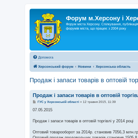
Форум м.Херсону і Хе
Форум міста Херсону. Спілкування, публікаці
форумів міста, що працює з 2004 року
Допомога
Херсонський форум
Новини
Херсонська область
Продаж і запаси товарів в оптовій торг
Продаж і запаси товарів в оптовій торгівл
П
ГУС у Херсонській області
»
12 травня 2015, 11:39
о
в
07.05.2015
і
д
о
Продаж і запаси товарів в оптовій торгівлі у 2014 році
м
л
е
Оптовий товарооборот за 2014р. становив 7056,3 млн.грн
н
Оптовий продаж продовольчих товарів становив 1505,8 м