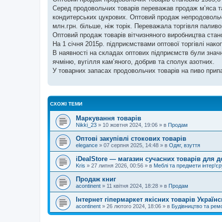
н
я
Серед продовольчих товарів переважав продаж м’яса та 
кондитерських цукрових. Оптовий продаж непродовольчи
млн.грн. більше, ніж торік. Переважала торгівля пали
Оптовий продаж товарів вітчизняного виробництва станов
На 1 січня 2015р. підприємствами оптової торгівлі нако
В наявності на складах оптових підприємств були значні
ячміню, вугілля кам’яного, добрив та сполук азотних.
У товарних запасах продовольчих товарів на пиво припа
СХОЖІ ТЕМИ
Маркування товарів
Nikki_23
»
10 жовтня 2024, 19:06
» в
Продам
Оптові закупівлі стокових товарів
elegance
»
07 серпня 2025, 14:48
» в
Одяг, взуття
iDealStore — магазин сучасних товарів для 
Kris
»
27 липня 2026, 00:56
» в
Меблі та предмети інтер'єр
Продаж книг
acontinent
»
11 квітня 2024, 18:28
» в
Продам
Інтернет гіпермаркет якісних товарів Україн
acontinent
»
26 лютого 2024, 18:06
» в
Будівництво та рем