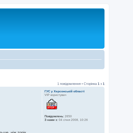
1 повідомлення • Сторінка
1
з
1
ГУС у Херсонській області
VIP користувач
Повідомлень:
2650
З нами з:
04 січня 2008, 10:26
ьше, ніж торік.