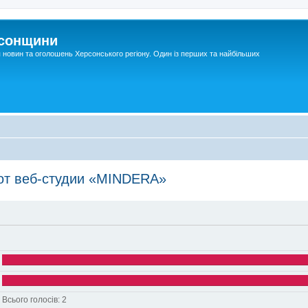
рсонщини
я новин та оголошень Херсонського регіону. Один із перших та найбільших
 от веб-студии «MINDERA»
Всього голосів:
2