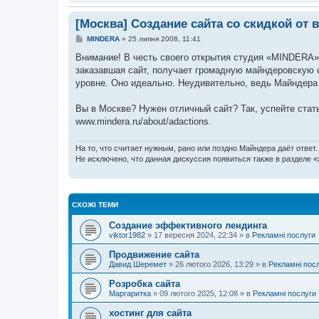
[Москва] Создание сайта со скидкой от
П
MINDERA
»
25 липня 2008, 11:41
о
в
Внимание! В честь своего открытия студия «MINDERA» 
і
заказавшая сайт, получает громадную майндеровскую с
д
о
уровне. Оно идеально. Неудивительно, ведь Майндера 
м
л
е
Вы в Москве? Нужен отличный сайт? Так, успейте стат
н
www.mindera.ru/about/adactions.
н
я
На то, что считает нужным, рано или поздно Майндера даёт ответ.
Не исключено, что данная дискуссия появиться также в разделе «
СХОЖІ ТЕМИ
Создание эффективного лендинга
viktor1982
»
17 вересня 2024, 22:34
» в
Рекламні послуги
Продвижение сайта
Давид Шеремет
»
26 лютого 2026, 13:29
» в
Рекламні пос
Розробка сайта
Маргаритка
»
09 лютого 2025, 12:08
» в
Рекламні послуги
хостинг для сайта