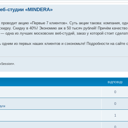
 веб-студии «MINDERA»
проводит акцию «Первые 7 клиентов». Суть акции такова: компания, одн
кидку. Скидку в 40%! Экономию аж в 50 тысяч рублей! Причём качество 
— одна из лучших московских веб-студий, заказ у которой стоит сделат
ь одним из первых наших клиентов и сэкономьте! Подробности на сайте
xSession».
ВІДПОВІДІ
0
0
луги
1
0