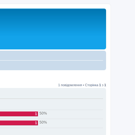
1 повідомлення • Сторінка
1
з
1
50%
1
50%
1