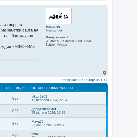
а из первых
MINDERA
разработки сайта на
Мовчазний
ь в любом случае.
Повідомлень:
1
З нами з:
25 липня 2008, 11:36
Звідки:
Москва
 студии «MINDERA»:
Д
о
1 повідомлення • Сторінка
1
з
1
г
о
ПЕРЕГЛЯДИ
ОСТАННЄ ПОВІДОМЛЕННЯ
р
и
viktor1982
837
17 вересня 2024, 22:34
Давид Шеремет
826
26 лютого 2026, 13:29
Maya35
879
27 липня 2025, 08:58
fana
570