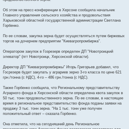
Об этом на пресс-конференции в Херсоне сообщила начальник
Главного управления сельского хозяйства и продовольствия
Харьковской областной государственной администрации Светлана
Горбенко.
По ее словам, закупка зерна будет осуществляться путем биржевых
торгов на дочернем предприятии "Киевагропромбиржа".
Оператором закупок в Гозрезерв определен ДП "Новотроицкий
элеватор" (пгт Новотроицк, Херсонской области).
Директор ДП "Киевагропромбиржы" Игорь Григорьев добавил, что
Госрезерв будет закупать у аграриев зерно 3-го класса по цене 621
грн./тонна (с НДС), 4-го – 486 грн./тонна (с НДС).
Также Горбенко сообщила, что Региональному представительству
Аграрного фонда в Херсонской области определена квота закупок в
50 тыс. тонн продовольственного зерна. По ее словам, в настоящее
время в региональное представительство фонда поданы заявки на
продажу 3 тыс. тонн зерна. "На 1 тыс. тонн уже получен
положительный ответ – сказала Горбенко.
Она отметила, что на сегодняшний день Региональное