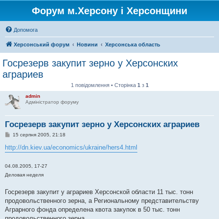
Форум м.Херсону і Херсонщини
Допомога
Херсонський форум
Новини
Херсонська область
Госрезерв закупит зерно у Херсонских
аграриев
1 повідомлення • Сторінка
1
з
1
admin
Адміністратор форуму
Госрезерв закупит зерно у Херсонских аграриев
П
15 серпня 2005, 21:18
о
в
http://dn.kiev.ua/economics/ukraine/hers4.html
і
д
о
04.08.2005, 17-27
м
Деловая неделя
л
е
н
Госрезерв закупит у аграриев Херсонской области 11 тыс. тонн
н
я
продовольственного зерна, а Региональному представительству
Аграрного фонда определена квота закупок в 50 тыс. тонн
продовольственного зерна.