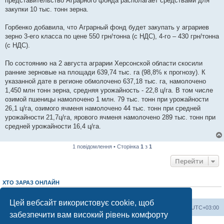
представительство Аграрного фонда располагает средствами для
закупки 10 тыс. тонн зерна.
Горбенко добавила, что Аграрный фонд будет закупать у аграриев
зерно 3-его класса по цене 550 грн/тонна (с НДС), 4-го – 430 грн/тонна
(с НДС).
По состоянию на 2 августа аграрии Херсонской области скосили
ранние зерновые на площади 639,74 тыс. га (98,8% к прогнозу). К
указанной дате в регионе обмолочено 637,18 тыс. га, намолочено
1,450 млн тонн зерна, средняя урожайность - 22,8 ц/га. В том числе
озимой пшеницы намолочено 1 млн. 79 тыс. тонн при урожайности
26,1 ц/га, озимого ячменя намолочено 44 тыс. тонн при средней
урожайности 21,7ц/га, ярового ячменя намолочено 289 тыс. тонн при
средней урожайности 16,4 ц/га.
1 повідомлення • Сторінка
1
з
1
Перейти
ХТО ЗАРАЗ ОНЛАЙН
Зараз переглядають цей форум:
ClaudeBot [AI бот]
і 1 гість
Цей вебсайт використовує cookie, щоб
Херсонський форум
Команда
Часовий пояс
UTC+03:00
забезпечити вам високий рівень комфорту