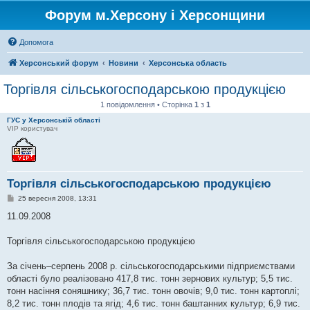
Форум м.Херсону і Херсонщини
Допомога
Херсонський форум
Новини
Херсонська область
Торгівля сільськогосподарською продукцією
1 повідомлення • Сторінка
1
з
1
ГУС у Херсонській області
VIP користувач
Торгівля сільськогосподарською продукцією
П
25 вересня 2008, 13:31
о
в
11.09.2008
і
д
о
Торгівля сільськогосподарською продукцією
м
л
е
За січень–серпень 2008 р. сільськогосподарськими підприємствами
н
області було реалізовано 417,8 тис. тонн зернових культур; 5,5 тис.
н
я
тонн насіння соняшнику; 36,7 тис. тонн овочів; 9,0 тис. тонн картоплі;
8,2 тис. тонн плодів та ягід; 4,6 тис. тонн баштанних культур; 6,9 тис.