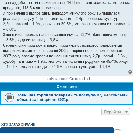
тонн худоби та птиці (в живій вазі); 14,8 тис. тонн молока та молочних
продуктів; 118,5 млн. штук яєць.
У порівнянні з відповідним періодом минулого року збільшилася
реалізація яєць у 4,8р.; плодів та ягід – 2,4р.; зернових культур –
2,2р. картоплі – 1,9р.; овочів на 30,5%; молока та молочних продуктів
– 8,8%.
Зменшився продаж насіння соняшнику на 83,2%, баштанних культур
– 8,5%; худоби та птиці – 3,8%.
Середні ціни продажу аграрної продукції сільськогосподарськими
підприємствами у січні–серпні 2008р. порівняно з січнем–серпнем
2007 року вагомо зросли на насіння соняшнику у 2,7р., овочі – 2,3р.,
худобу та птицю – 1,9р., молоко та молочні продукти на 49,4%; яйця
– 47,8%; плоди та ягоди – 24,6%; зернові культури – 13,4%.
1 повідомлення • Сторінка
1
з
1
Схожі теми
Зовнішня торгівля товарами та послугами у Херсонській
області за І півріччя 2021р.
Перейти
ХТО ЗАРАЗ ОНЛАЙН
Зараз переглядають цей форум:
ClaudeBot [AI бот]
,
Moz [SEO бот]
і 7 гостей