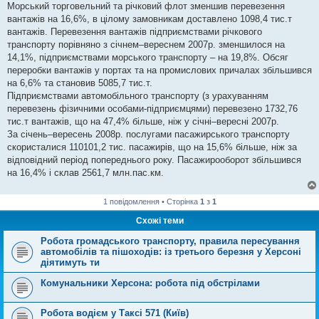
Морський торговельний та річковий флот зменшив перевезення
вантажів на 16,6%, в цілому замовникам доставлено 1098,4 тис.т
вантажів. Перевезення вантажів підприємствами річкового
транспорту порівняно з січнем–вереснем 2007р. зменшилося на
14,1%, підприємствами морського транспорту – на 19,8%. Обсяг
переробки вантажів у портах та на промислових причалах збільшився
на 6,6% та становив 5085,7 тис.т.
Підприємствами автомобільного транспорту (з урахуванням
перевезень фізичними особами-підприємцями) перевезено 1732,76
тис.т вантажів, що на 47,4% більше, ніж у січні–вересні 2007р.
За січень–вересень 2008р. послугами пасажирського транспорту
скористалися 110101,2 тис. пасажирів, що на 15,6% більше, ніж за
відповідний період попереднього року. Пасажирооборот збільшився
на 16,4% і склав 2561,7 млн.пас.км.
1 повідомлення • Сторінка
1
з
1
Схожі теми
Робота громадського транспорту, правила пересування
автомобілів та пішоходів: із третього березня у Херсоні
діятимуть ти
Комунальники Херсона: робота під обстрілами
Робота водієм у Таксі 571 (Київ)