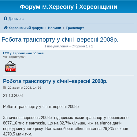
Форум м.Херсону і Херсонщини
Допомога
Херсонський форум
Новини
Транспорт
Робота транспорту у січні–вересні 2008р.
1 повідомлення • Сторінка
1
з
1
ГУС у Херсонській області
VIP користувач
Робота транспорту у січні–вересні 2008р.
П
22 жовтня 2008, 14:56
о
в
21.10.2008
і
д
о
Робота транспорту у січні–вересні 2008р.
м
л
е
За січень–вересень 2008р. підприємствами транспорту перевезено
н
8677,16 тис.т вантажів, що на 32,7% більше, ніж за відповідний
н
я
період минулого року. Вантажооборот збільшився на 26,2% і склав
4270,5 млн.ткм.