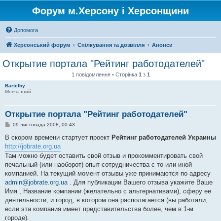
Форум м.Херсону і Херсонщини
Допомога
Херсонський форум
Спілкування та дозвілля
Анонси
Открытие портала "Рейтинг работодателей"
1 повідомлення • Сторінка
1
з
1
Bartelby
Мовчазний
Открытие портала "Рейтинг работодателей"
П
09 листопада 2008, 00:43
о
в
В скором времени стартует проект
Рейтинг работодателей Украины
і
http://jobrate.org.ua
д
о
Там можно будет оставить свой отзыв и прокомментировать свой
м
печальный (или наоборот) опыт сотрудничества с то или иной
л
е
компанией. На текущий момент отзывы уже принимаются по адресу
н
admin@jobrate.org.ua
. Для публикации Вашего отзыва укажите Ваше
н
я
Имя , Название компании (желательно с альтернативами), сферу ее
деятельности, и город, в котором она располагается (вы работали,
если эта компания имеет представительства более, чем в 1-м
городе).