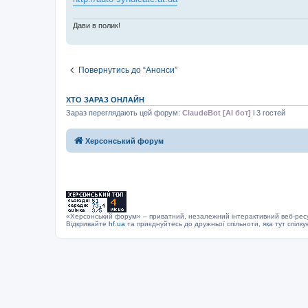
н
я
Дави в полик!
Повернутись до “Анонси”
ХТО ЗАРАЗ ОНЛАЙН
Зараз переглядають цей форум:
ClaudeBot [AI бот]
і 3 гостей
Херсонський форум
«Херсонський форум» – приватний, незалежний інтерактивний веб-ресур
Відкривайте
hf.ua
та приєднуйтесь до дружньої спільноти, яка тут спілку