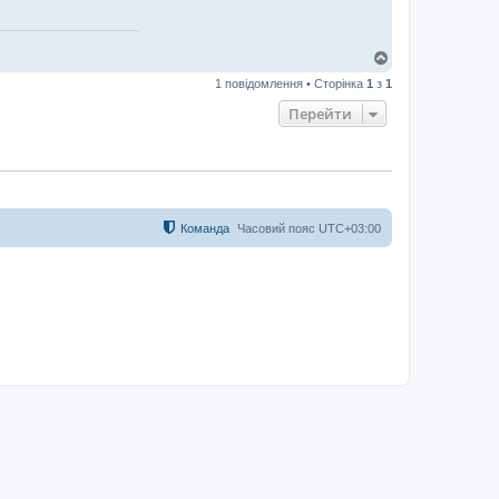
Д
о
1 повідомлення • Сторінка
1
з
1
г
о
Перейти
р
и
Команда
Часовий пояс
UTC+03:00