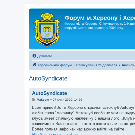
Форум м.Херсону і Хе
Форум міста Херсону. Спілкування, публікаці
форумів міста, що працює з 2004 року
Допомога
Херсонський форум
Спілкування та дозвілля
Анонси
AutoSyndicate
AutoSyndicate
П
Maksym
»
07 січня 2009, 14:26
о
в
Всем привет!Вот в Херсоне открылся автоклуб AutoSyn
і
любят свою "мафинку"!Автоклуб особо не чем не выде
д
о
клуба имеет стильную наклеечку с нашим лого...Клуб 
м
зависимо от Вашего авто...так что ждем к нам на встре
л
е
Более полная инфо как нас можно найти на сайте
н
http://auto-syndicate.at.ua