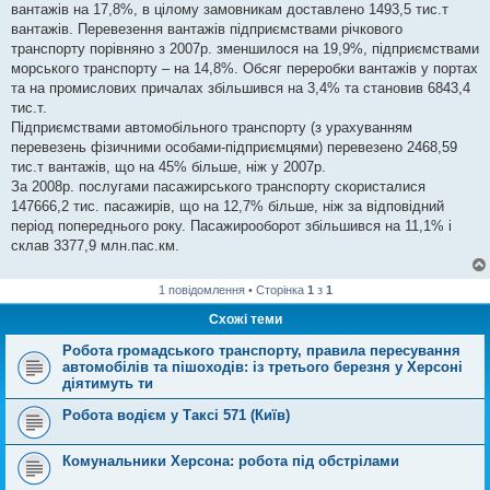
вантажів на 17,8%, в цілому замовникам доставлено 1493,5 тис.т
вантажів. Перевезення вантажів підприємствами річкового
транспорту порівняно з 2007р. зменшилося на 19,9%, підприємствами
морського транспорту – на 14,8%. Обсяг переробки вантажів у портах
та на промислових причалах збільшився на 3,4% та становив 6843,4
тис.т.
Підприємствами автомобільного транспорту (з урахуванням
перевезень фізичними особами-підприємцями) перевезено 2468,59
тис.т вантажів, що на 45% більше, ніж у 2007р.
За 2008р. послугами пасажирського транспорту скористалися
147666,2 тис. пасажирів, що на 12,7% більше, ніж за відповідний
період попереднього року. Пасажирооборот збільшився на 11,1% і
склав 3377,9 млн.пас.км.
1 повідомлення • Сторінка
1
з
1
Схожі теми
Робота громадського транспорту, правила пересування
автомобілів та пішоходів: із третього березня у Херсоні
діятимуть ти
Робота водієм у Таксі 571 (Київ)
Комунальники Херсона: робота під обстрілами