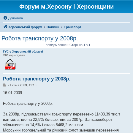
Форум м.Херсону і Херсонщини
Допомога
Херсонський форум
Новини
Транспорт
Робота транспорту у 2008р.
1 повідомлення • Сторінка
1
з
1
ГУС у Херсонській області
VIP користувач
Робота транспорту у 2008р.
П
21 січня 2009, 11:10
о
в
16.01.2009
і
д
о
Робота транспорту у 2008р.
м
л
е
За 2008р. підприємствами транспорту перевезено 11403,39 тис.т
н
вантажів, що на 22,9% більше, ніж за 2007р. Вантажооборот
н
я
збільшився на 14,6% і склав 5468,2 млн.ткм.
Морський торговельний та річковий флот зменшив перевезення