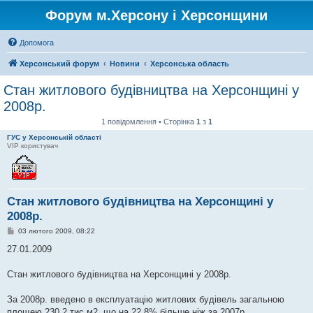
Форум м.Херсону і Херсонщини
Допомога
Херсонський форум
Новини
Херсонська область
Стан житлового будівництва на Херсонщині у
2008р.
1 повідомлення • Сторінка
1
з
1
ГУС у Херсонській області
VIP користувач
Стан житлового будівництва на Херсонщині у
2008р.
П
03 лютого 2009, 08:22
о
в
27.01.2009
і
д
о
Стан житлового будівництва на Херсонщині у 2008р.
м
л
е
За 2008р. введено в експлуатацію житлових будівель загальною
н
площею 230,2 тис.м2, що на 22,8% більше ніж за 2007р.