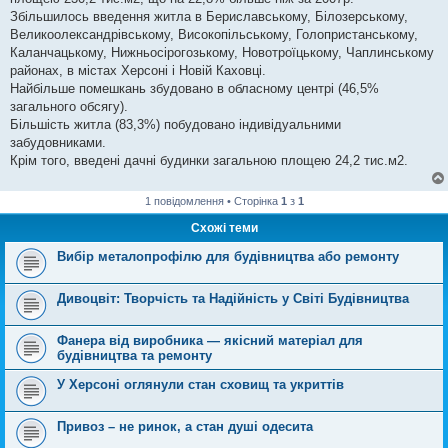
н
я
Збільшилось введення житла в Бериславському, Білозерському,
Великоолександрівському, Високопільському, Голопристанському,
Каланчацькому, Нижньосірогозькому, Новотроїцькому, Чаплинському
районах, в містах Херсоні і Новій Каховці.
Найбільше помешкань збудовано в обласному центрі (46,5%
загального обсягу).
Більшість житла (83,3%) побудовано індивідуальними
забудовниками.
Крім того, введені дачні будинки загальною площею 24,2 тис.м2.
1 повідомлення • Сторінка
1
з
1
Схожі теми
Вибір металопрофілю для будівництва або ремонту
Дивоцвіт: Творчість та Надійність у Світі Будівництва
Фанера від виробника — якісний матеріал для
будівництва та ремонту
У Херсоні оглянули стан сховищ та укриттів
Привоз – не ринок, а стан душі одесита