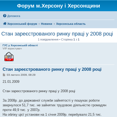
Форум м.Херсону і Херсонщини
Допомога
Херсонський форум
Новини
Херсонська область
Стан зареєстрованого ринку праці у 2008 році
1 повідомлення • Сторінка
1
з
1
ГУС у Херсонській області
VIP користувач
Стан зареєстрованого ринку праці у 2008 році
П
03 лютого 2009, 08:29
о
в
21.01.2009
і
д
о
Стан зареєстрованого ринку праці у 2008 році
м
л
е
За 2008р. до державної служби зайнятості у пошуках роботи
н
звернулося 51,7 тис. не зайнятих трудовою діяльністю громадян
н
я
проти 49,9 тис. у 2007р.
На обліку цієї установи на 1 січня 2009р. перебувало 21,5 тис.