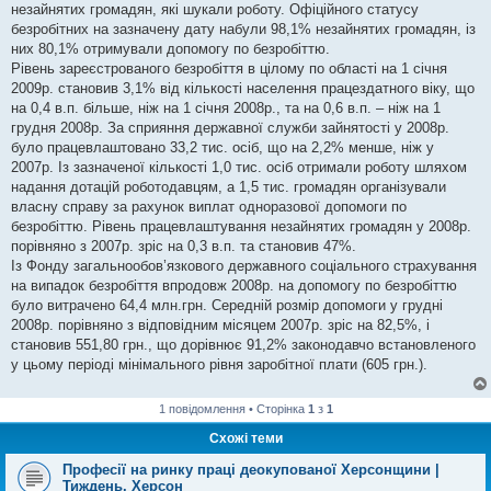
незайнятих громадян, які шукали роботу. Офіційного статусу
безробітних на зазначену дату набули 98,1% незайнятих громадян, із
них 80,1% отримували допомогу по безробіттю.
Рівень зареєстрованого безробіття в цілому по області на 1 січня
2009р. становив 3,1% від кількості населення працездатного віку, що
на 0,4 в.п. більше, ніж на 1 січня 2008р., та на 0,6 в.п. – ніж на 1
грудня 2008р. За сприяння державної служби зайнятості у 2008р.
було працевлаштовано 33,2 тис. осіб, що на 2,2% менше, ніж у
2007р. Із зазначеної кількості 1,0 тис. осіб отримали роботу шляхом
надання дотацій роботодавцям, а 1,5 тис. громадян організували
власну справу за рахунок виплат одноразової допомоги по
безробіттю. Рівень працевлаштування незайнятих громадян у 2008р.
порівняно з 2007р. зріс на 0,3 в.п. та становив 47%.
Із Фонду загальнообов’язкового державного соціального страхування
на випадок безробіття впродовж 2008р. на допомогу по безробіттю
було витрачено 64,4 млн.грн. Середній розмір допомоги у грудні
2008р. порівняно з відповідним місяцем 2007р. зріс на 82,5%, і
становив 551,80 грн., що дорівнює 91,2% законодавчо встановленого
у цьому періоді мінімального рівня заробітної плати (605 грн.).
1 повідомлення • Сторінка
1
з
1
Схожі теми
Професії на ринку праці деокупованої Херсонщини |
Тиждень. Херсон