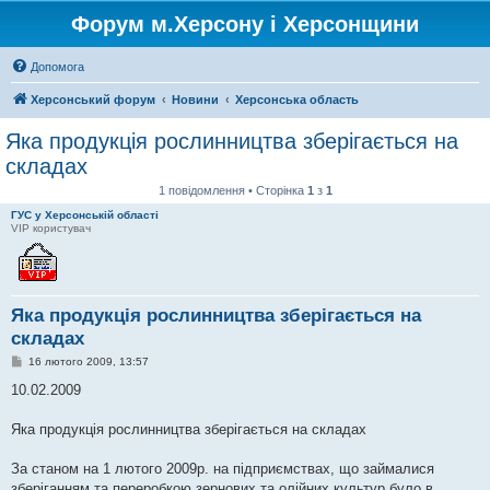
Форум м.Херсону і Херсонщини
Допомога
Херсонський форум
Новини
Херсонська область
Яка продукція рослинництва зберігається на
складах
1 повідомлення • Сторінка
1
з
1
ГУС у Херсонській області
VIP користувач
Яка продукція рослинництва зберігається на
складах
П
16 лютого 2009, 13:57
о
в
10.02.2009
і
д
о
Яка продукція рослинництва зберігається на складах
м
л
е
За станом на 1 лютого 2009р. на підприємствах, що займалися
н
зберіганням та переробкою зернових та олійних культур було в