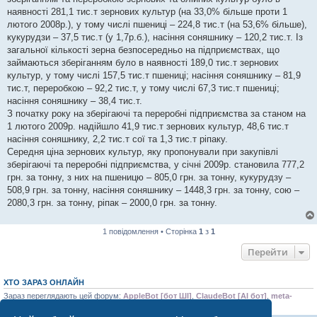
н
я
наявності 281,1 тис.т зернових культур (на 33,0% більше проти 1
лютого 2008р.), у тому числі пшениці – 224,8 тис.т (на 53,6% більше),
кукурудзи – 37,5 тис.т (у 1,7р.б.), насіння соняшнику – 120,2 тис.т. Із
загальної кількості зерна безпосередньо на підприємствах, що
займаються зберіганням було в наявності 189,0 тис.т зернових
культур, у тому числі 157,5 тис.т пшениці; насіння соняшнику – 81,9
тис.т, переробкою – 92,2 тис.т, у тому числі 67,3 тис.т пшениці;
насіння соняшнику – 38,4 тис.т.
З початку року на зберігаючі та переробні підприємства за станом на
1 лютого 2009р. надійшло 41,9 тис.т зернових культур, 48,6 тис.т
насіння соняшнику, 2,2 тис.т сої та 1,3 тис.т ріпаку.
Середня ціна зернових культур, яку пропонували при закупівлі
зберігаючі та переробні підприємства, у січні 2009р. становила 777,2
грн. за тонну, з них на пшеницю – 805,0 грн. за тонну, кукурудзу –
508,9 грн. за тонну, насіння соняшнику – 1448,3 грн. за тонну, сою –
2080,3 грн. за тонну, ріпак – 2000,0 грн. за тонну.
1 повідомлення • Сторінка
1
з
1
Перейти
ХТО ЗАРАЗ ОНЛАЙН
Зараз переглядають цей форум:
AppleBot [бот ШІ]
,
ClaudeBot [AI бот]
,
meta-
externalagent [бот ШІ]
,
SleepBot [бот]
і 0 гостей