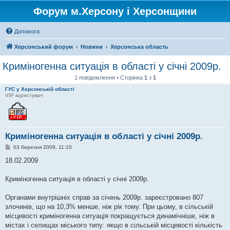
Форум м.Херсону і Херсонщини
Допомога
Херсонський форум
Новини
Херсонська область
Криміногенна ситуація в області у січні 2009р.
1 повідомлення • Сторінка
1
з
1
ГУС у Херсонській області
VIP користувач
Криміногенна ситуація в області у січні 2009р.
П
03 березня 2009, 11:10
о
в
18.02.2009
і
д
о
Криміногенна ситуація в області у січні 2009р.
м
л
е
Органами внутрішніх справ за січень 2009р. зареєстровано 807
н
злочинів, що на 10,3% менше, ніж рік тому. При цьому, в сільській
н
я
місцевості криміногенна ситуація покращується динамічніше, ніж в
містах і селищах міського типу: якщо в сільській місцевості кількість