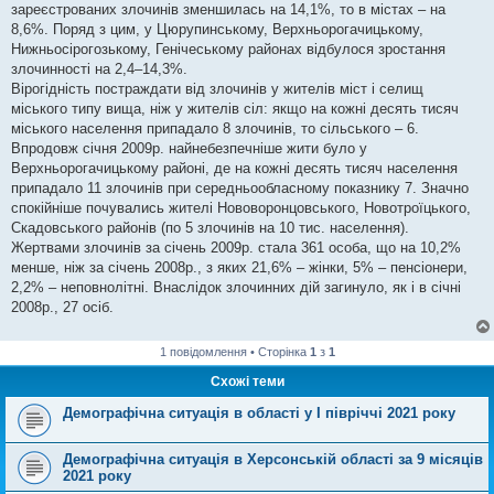
зареєстрованих злочинів зменшилась на 14,1%, то в містах – на
8,6%. Поряд з цим, у Цюрупинському, Верхньорогачицькому,
Нижньосірогозькому, Генічеському районах відбулося зростання
злочинності на 2,4–14,3%.
Вірогідність постраждати від злочинів у жителів міст і селищ
міського типу вища, ніж у жителів сіл: якщо на кожні десять тисяч
міського населення припадало 8 злочинів, то сільського – 6.
Впродовж січня 2009р. найнебезпечніше жити було у
Верхньорогачицькому районі, де на кожні десять тисяч населення
припадало 11 злочинів при середньообласному показнику 7. Значно
спокійніше почувались жителі Нововоронцовського, Новотроїцького,
Скадовського районів (по 5 злочинів на 10 тис. населення).
Жертвами злочинів за січень 2009р. стала 361 особа, що на 10,2%
менше, ніж за січень 2008р., з яких 21,6% – жінки, 5% – пенсіонери,
2,2% – неповнолітні. Внаслідок злочинних дій загинуло, як і в січні
2008р., 27 осіб.
1 повідомлення • Сторінка
1
з
1
Схожі теми
Демографічна ситуація в області у І півріччі 2021 року
Демографічна ситуація в Херсонській області за 9 місяців
2021 року