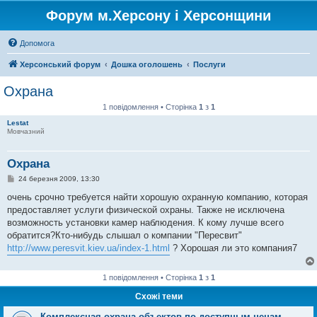
Форум м.Херсону і Херсонщини
Допомога
Херсонський форум
Дошка оголошень
Послуги
Охрана
1 повідомлення • Сторінка
1
з
1
Lestat
Мовчазний
Охрана
П
24 березня 2009, 13:30
о
в
очень срочно требуется найти хорошую охранную компанию, которая
і
предоставляет услуги физической охраны. Также не исключена
д
о
возможность установки камер наблюдения. К кому лучше всего
м
обратится?Кто-нибудь слышал о компании "Пересвит"
л
е
http://www.peresvit.kiev.ua/index-1.html
? Хорошая ли это компания7
н
н
я
1 повідомлення • Сторінка
1
з
1
Схожі теми
Комплексная охрана объектов по доступным ценам