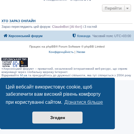
Перейти
ХТО ЗАРАЗ ОНЛАЙН
Зараз переглядають цей форум:
ClaudeBot [AI бот]
і 3 гостей
Херсонський форум
Команда
Часовий пояс
UTC+03:00
Працює на phpBB® Forum Software © phpBB Limited
Конфіденційність
|
Умови
«Херсонський форум» – приватний, незалежний інтерактивний веб-ресурс, що сприяє
комунікації через глобальну мережу Інтернет.
Відкривайте
hf.ua
та приєднуйтесь до дружньої спільноти, яка тут спілкується з 2004 року
до сьогодні. © Всі права захищені.
Цей вебсайт використовує cookie, щоб
забезпечити вам високий рівень комфорту
при користуванні сайтом.
Дізнатися більше
Згоден