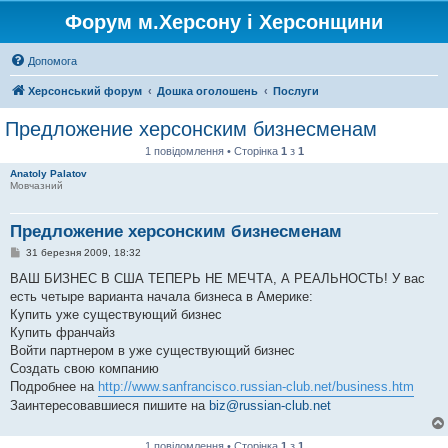
Форум м.Херсону і Херсонщини
Допомога
Херсонський форум
Дошка оголошень
Послуги
Предложение херсонским бизнесменам
1 повідомлення • Сторінка
1
з
1
Anatoly Palatov
Мовчазний
Предложение херсонским бизнесменам
П
31 березня 2009, 18:32
о
в
ВАШ БИЗНЕС В США ТЕПЕРЬ НЕ МЕЧТА, А РЕАЛЬНОСТЬ! У вас
і
есть четыре варианта начала бизнеса в Америке:
д
о
Купить уже существующий бизнес
м
Купить франчайз
л
е
Войти партнером в уже существующий бизнес
н
Создать свою компанию
н
я
Подробнее на
http://www.sanfrancisco.russian-club.net/business.htm
Заинтересовавшиеся пишите на
biz@russian-club.net
1 повідомлення • Сторінка
1
з
1