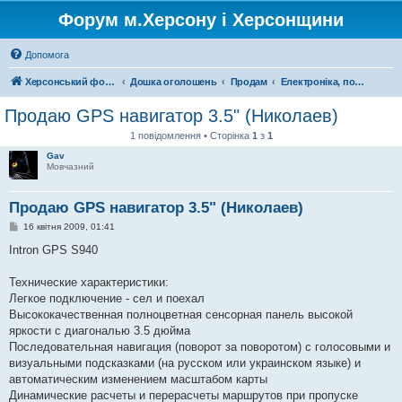
Форум м.Херсону і Херсонщини
Допомога
Херсонський форум
Дошка оголошень
Продам
Електроніка, побутова техніка
Продаю GPS навигатор 3.5" (Николаев)
1 повідомлення • Сторінка
1
з
1
Gav
Мовчазний
Продаю GPS навигатор 3.5" (Николаев)
П
16 квітня 2009, 01:41
о
в
Intron GPS S940
і
д
о
Технические характеристики:
м
Легкое подключение - сел и поехал
л
е
Высококачественная полноцветная сенсорная панель высокой
н
яркости с диагональю 3.5 дюйма
н
я
Последовательная навигация (поворот за поворотом) с голосовыми и
визуальными подсказками (на русском или украинском языке) и
автоматическим изменением масштабом карты
Динамические расчеты и перерасчеты маршрутов при пропуске