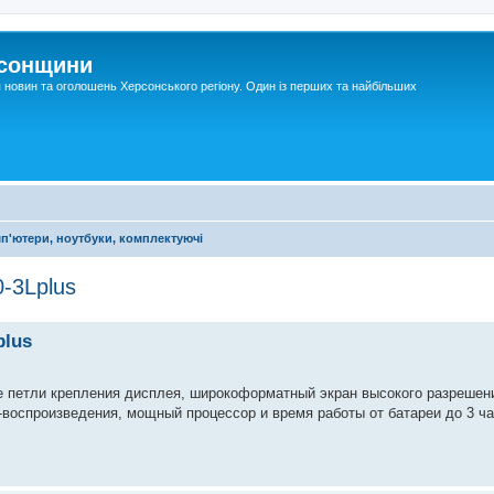
рсонщини
я новин та оголошень Херсонського регіону. Один із перших та найбільших
п'ютери, ноутбуки, комплектуючі
-3Lplus
plus
е петли крепления дисплея, широкоформатный экран высокого разреше
о-воспроизведения, мощный процессор и время работы от батареи до 3 ч