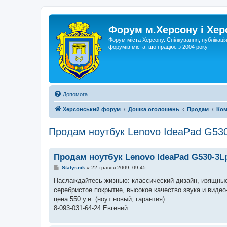
Форум м.Херсону і Хе
Форум міста Херсону. Спілкування, публікаці
форумів міста, що працює з 2004 року
Допомога
Херсонський форум
Дошка оголошень
Продам
Ком
Продам ноутбук Lenovo IdeaPad G530
Продам ноутбук Lenovo IdeaPad G530-3L
П
Statysnik
»
22 травня 2009, 09:45
о
в
Наслаждайтесь жизнью: классический дизайн, изящны
і
серебристое покрытие, высокое качество звука и виде
д
о
цена 550 у.е. (ноут новый, гарантия)
м
8-093-031-64-24 Евгений
л
е
н