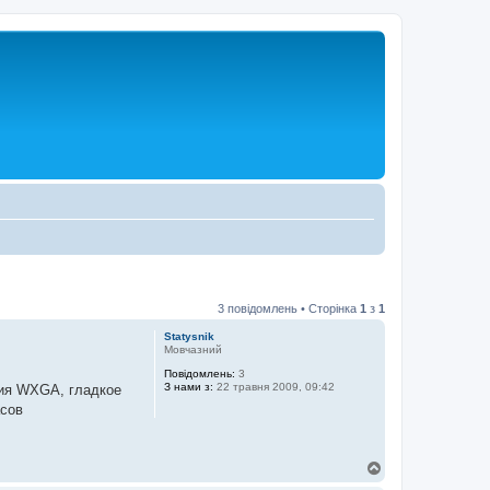
3 повідомлень • Сторінка
1
з
1
Statysnik
Мовчазний
Повідомлень:
3
З нами з:
22 травня 2009, 09:42
ния WXGA, гладкое
асов
Д
о