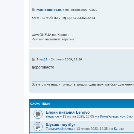
н
я
П
mobileclub.ks.ua
»
08 червня 2009, 04:39
о
в
хмм на мой взгляд цена завышена
і
д
о
м
л
www.ONEUA.net Херсон
е
Рейтинг магазинов Херсона
н
н
я
П
Snex13
»
24 липня 2009, 13:26
о
в
дороговасто
і
д
о
м
л
Все что мне надо - только ты рядом; одна твоя улыбка - для меня 
е
н
н
я
СХОЖІ ТЕМИ
Блоки питания Lenovo
elegance
»
13 липня 2025, 13:05
» в
Комп'ютери, ноутбуки
Шукаю ноутбук
TamaraVadimovna
»
13 липня 2023, 14:35
» в
Куплю