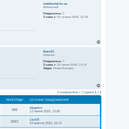
г
mobileclub.ks.ua
о
Мовчазний
р
Повідомлень:
5
и
З нами з:
05 травня 2009, 23:36
Д
о
г
Snex13
о
Новачок
р
Повідомлень:
7
и
З нами з:
24 липня 2009, 13:18
Звідки:
Новая Каховка
Д
о
3 повідомлень • Сторінка
1
з
1
г
о
ПЕРЕГЛЯДИ
ОСТАННЄ ПОВІДОМЛЕННЯ
р
и
elegance
486
13 липня 2025, 13:05
LisaVE
2892
24 жовтня 2023, 16:13