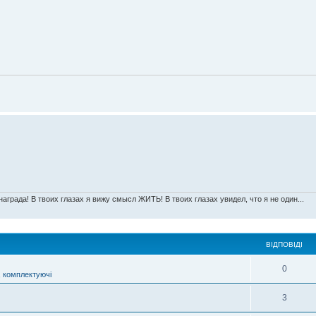
награда! В твоих глазах я вижу смысл ЖИТЬ! В твоих глазах увидел, что я не один...
ВІДПОВІДІ
0
, комплектуючі
3