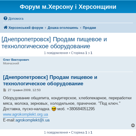
Форум м.Херсону і Херсонщини
Допомога
Херсонський форум
Дошка оголошень
Продам
[Днепропетровск] Продам пищевое и
технологическое оборудование
1 повідомлення • Сторінка
1
з
1
Олег Викторович
Мовчазний
[Днепропетровск] Продам пищевое и
технологическое оборудование
П
27 травня 2009, 12:53
о
в
Оборудование общепита, кондитерское, хлебопекарное, переработки
і
мяса, молока, зерновых, холодильное, прачечное. "Под ключ."
д
о
Доставка, пуско-наладка.
моб. +380684051295
м
www.agrokomplekt.org.ua
л
е
E-mail:
agrokomplekt@i.ua
н
н
я
1 повідомлення • Сторінка
1
з
1