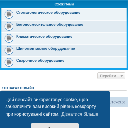
Схожі теми
Стоматологическое оборудование
Бетоносмесительное оборудование
Климатическое оборудование
Шиномонтажное оборудование
Сварочное оборудование
Перейти
ХТО ЗАРАЗ ОНЛАЙН
Зараз переглядають цей форум:
ClaudeBot [AI бот]
і 4 гостей
Цей вебсайт використовує cookie, щоб
Херсонський форум
Команда
Часовий пояс
UTC+03:00
забезпечити вам високий рівень комфорту
Працює на phpBB® Forum Software © phpBB Limited
при користуванні сайтом.
Дізнатися більше
Конфіденційність
|
Умови