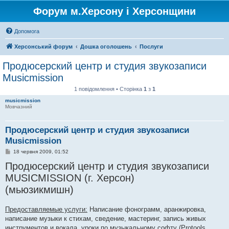
Форум м.Херсону і Херсонщини
Допомога
Херсонський форум
Дошка оголошень
Послуги
Продюсерский центр и студия звукозаписи
Musicmission
1 повідомлення • Сторінка
1
з
1
musicmission
Мовчазний
Продюсерский центр и студия звукозаписи
Musicmission
П
18 червня 2009, 01:52
о
Продюсерский центр и студия звукозаписи
в
і
MUSICMISSION (г. Херсон)
д
о
(мьюзикмишн)
м
л
е
н
Предоставляемые услуги:
Написание фонограмм, аранжировка,
н
написание музыки к стихам, сведение, мастеринг, запись живых
я
инструментов и вокала, уроки по музыкальному софту (Protools,