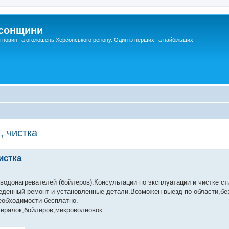
рсонщини
я новин та оголошень Херсонського регіону. Один із перших та найбільших
, чистка
истка
одонагревателей (бойлеров).Консультации по эксплуатации и чистке с
веденный ремонт и установленные детали.Возможен выезд по области,бе
еобходимости-бесплатно.
тиралок,бойлеров,микроволновок.