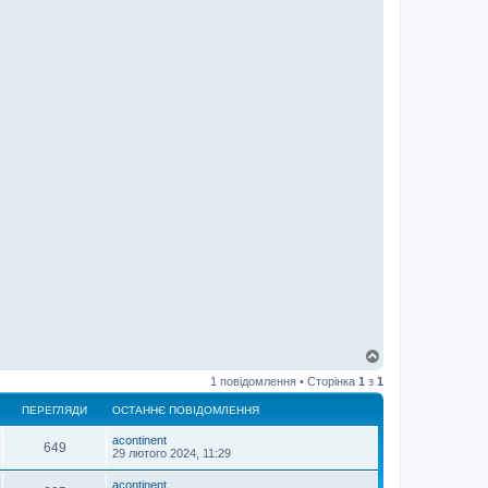
Д
о
1 повідомлення • Сторінка
1
з
1
г
о
ПЕРЕГЛЯДИ
ОСТАННЄ ПОВІДОМЛЕННЯ
р
и
acontinent
649
29 лютого 2024, 11:29
acontinent