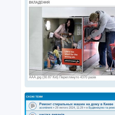
н
ВКЛАДЕННЯ
я
ААА.jpg (30.87 Кіб) Переглянуто 4370 разів
СХОЖІ ТЕМИ
Ремонт стиральных машин на дому в Киеве
acontinent
»
29 лютого 2024, 11:29
» в
Будівництво та рем
чистка диванів