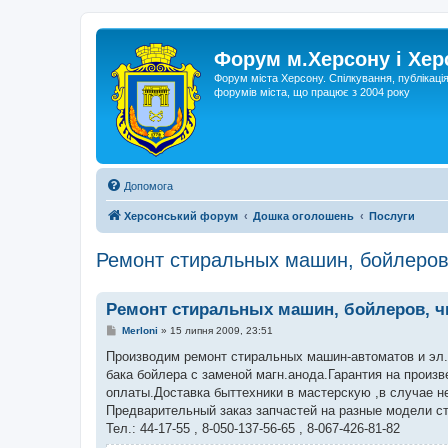
Форум м.Херсону і Хе
Форум міста Херсону. Спілкування, публікаці
форумів міста, що працює з 2004 року
Допомога
Херсонський форум
Дошка оголошень
Послуги
Ремонт стиральных машин, бойлеров
Ремонт стиральных машин, бойлеров, ч
П
Merloni
»
15 липня 2009, 23:51
о
в
Производим ремонт стиральных машин-автоматов и эл.в
і
бака бойлера с заменой магн.анода.Гарантия на произ
д
о
оплаты.Доставка быттехники в мастерскую ,в случае н
м
Предварительный заказ запчастей на разные модели с
л
е
Тел.: 44-17-55 , 8-050-137-56-65 , 8-067-426-81-82
н