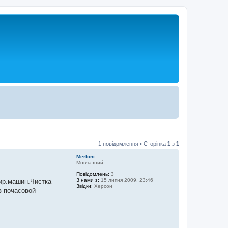
1 повідомлення • Сторінка
1
з
1
Merloni
Мовчазний
Повідомлень:
3
З нами з:
15 липня 2009, 23:46
тир.машин.Чистка
Звідки:
Херсон
з почасовой