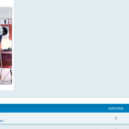
ВІДПОВІДІ
0
онт