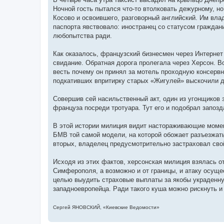
н
я
Ночной гость пытался что-то втолковать дежурному, н
Косово и освоившего, разговорный английский. Им влад
паспорта явствовало: иностранец со статусом граждан
любопытства ради.
Как оказалось, французский биз­несмен через Интернет
свидание. Обратная дорога пролегала через Херсон. Во
весть почему он принял за мотель проходную консервн
подкативших впритирку старых «Жигулей» выско­чили д
Совершив сей насильственный акт, один из угонщиков з
француза посреди троту­ара. Тут его и подобрал запозд
В этой истории милиция видит настораживающие момент
БМВ той самой модели, на которой обожает разъ­езжать
вторых, владелец предусмотрительно за­страховал свой
Исходя из этих фактов, херсон­ская милиция взялась 
Симферополя, а возможно и от границы, и атаку осуще
целью выудить стра­ховые выплаты за якобы украден­н
западноевро­пейца. Ради такого куша можно рискнуть и
Сергей ЯНОВСКИЙ, «Киевские Ведомости»