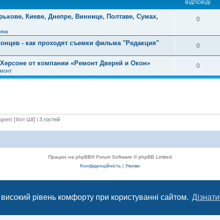
ВІДПОВІДІ
рькове, Киеве, Днепре, Виннице, Полтаве, Сумах,
0
ина
сонцев - как проходят съемки фильма "Редакция"
0
Херсоне от компании «Ремонт Дверей и Окон»
0
емонт
agent [бот ШІ]
і 3 гостей
Працює на phpBB® Forum Software © phpBB Limited
Конфіденційність
|
Умови
с, що сприяє комунікації через глобальну мережу Інтернет.
 високий рівень комфорту при користуванні сайтом.
Дізнати
ється з 2004 року до сьогодні. © Всі права захищені.