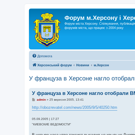
Форум м.Херсону і Хе
Форум міста Херсону. Спілкування, публікаці
форумів міста, що працює з 2004 року
Допомога
Херсонський форум
Новини
м.Херсон
У француза в Херсоне нагло отобра
У француза в Херсоне нагло отобрали 
П
admin
»
25 вересня 2005, 13:41
о
в
http://obozrevatel.com/news/2005/9/5/40250.htm
і
д
о
05.09.2005 | 17:27
м
"КИЕВСКИЕ ВЕДОМОСТИ"
л
е
н
В четыре часа утра таксист выса­дил на крыльцо Днепр