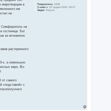
го миротворцем в
Повідомлень:
1639
З нами з:
10 грудня 2004, 09:07
ъявленного им
Звідки:
Херсон
естил не
й Симферо­поль на
 гос­тинице. Бог
как из мгновенно
авив рас­терянного
0-х, а новенькую
весных евро. Во-
й.
В от самого
ой «подставой» с
благополучного
Д
о