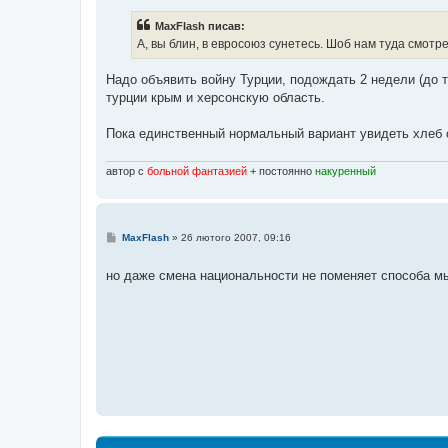
в
і
MaxFlash писав:
д
о
А, вы блин, в евросоюз сунетесь. Шоб нам туда смотр
м
л
е
Надо объявить войну Турции, подождать 2 недели (до те
н
турции крым и херсонскую область.
н
я
Пока единственный нормальный вариант увидеть хлеб с
автор с
больной фантазией
+ постоянно
накуренный
П
MaxFlash
»
26 лютого 2007, 09:16
о
в
і
но даже смена национальности не поменяет способа 
д
о
м
л
е
н
н
я