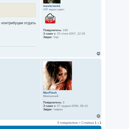
masterweb1
VIP користувач
е контрибуции отдать
Повідомлень:
196
З нами з:
20 січня 2007, 22:30
Звідки:
Чар
Д
о
г
о
р
и
MaxFlash
Мовчазний
Повідомлень:
3
З нами з:
07 грудня 2006, 08:10
Звідки:
таврик
Д
о
9 повідомлень • Сторінка
1
з
1
г
о