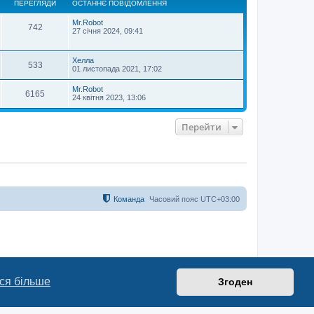
ПЕРЕГЛЯДИ
ОСТАННЄ ПОВІДОМЛЕННЯ
р
и
Mr.Robot
742
27 січня 2024, 09:41
Хелла
533
01 листопада 2021, 17:02
Mr.Robot
6165
24 квітня 2023, 13:06
Перейти
Команда
Часовий пояс
UTC+03:00
ся більше
Згоден