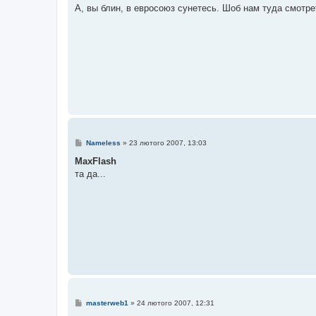
в
А, вы блин, в евросоюз сунетесь. Шоб нам туда смотр
і
д
о
м
л
е
н
н
я
П
Nameless
»
23 лютого 2007, 13:03
о
в
MaxFlash
і
та да...
д
о
м
л
е
н
н
я
П
masterweb1
»
24 лютого 2007, 12:31
о