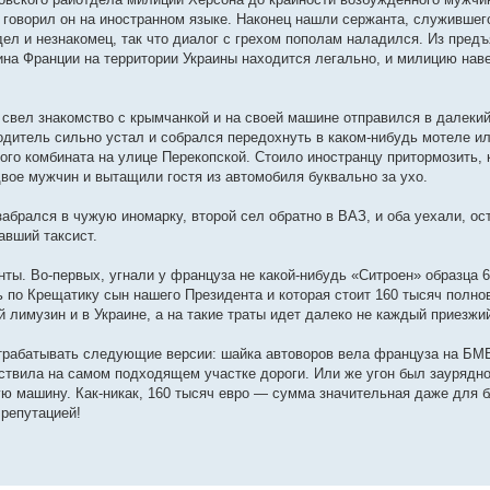
о говорил он на иностранном языке. Наконец нашли сержанта, служив­ше
ел и незнакомец, так что диалог с грехом пополам наладил­ся. Из пред
ина Франции на террито­рии Украины находится легально, и милицию нав
 свел знаком­ство с крымчанкой и на своей маши­не отправился в далеки
дитель сильно устал и собрался передох­нуть в каком-нибудь мотеле или
ого комбината на улице Перекопской. Стоило иностранцу притормозить, 
вое мужчин и вытащили гостя из автомобиля буквально за ухо.
абрался в чужую иномарку, второй сел обрат­но в ВАЗ, и оба уехали, ост
ав­ший таксист.
ы. Во-первых, угнали у француза не ка­кой-нибудь «Ситроен» образца 6
 по Крещатику сын нашего Президента и которая стоит 160 ты­сяч полно
 лимузин и в Укра­ине, а на такие траты идет далеко не каждый приезжи
отрабаты­вать следующие версии: шайка ав­товоров вела француза на БМ
ствила на самом подходящем участке до­роги. Или же угон был заурядн
ую машину. Как-никак, 160 тысяч евро — сумма значительная даже для 
 репутацией!