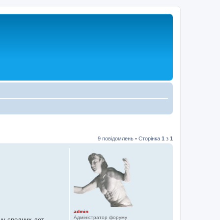
9 повідомлень • Сторінка
1
з
1
admin
Адміністратор форуму
ну средних лет.