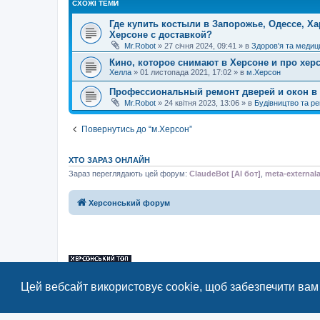
СХОЖІ ТЕМИ
Где купить костыли в Запорожье, Одессе, Ха
Херсоне с доставкой?
Mr.Robot
»
27 січня 2024, 09:41
» в
Здоров'я та медиц
Кино, которое снимают в Херсоне и про хер
Хелла
»
01 листопада 2021, 17:02
» в
м.Херсон
Профессиональный ремонт дверей и окон в 
Mr.Robot
»
24 квітня 2023, 13:06
» в
Будівництво та р
Повернутись до “м.Херсон”
ХТО ЗАРАЗ ОНЛАЙН
Зараз переглядають цей форум:
ClaudeBot [AI бот]
,
meta-external
Херсонський форум
«Херсонський форум» – приватний, незалежний інтерактивний веб-ресур
Цей вебсайт використовує cookie, щоб забезпечити вам
Відкривайте
hf.ua
та приєднуйтесь до дружньої спільноти, яка тут спілку