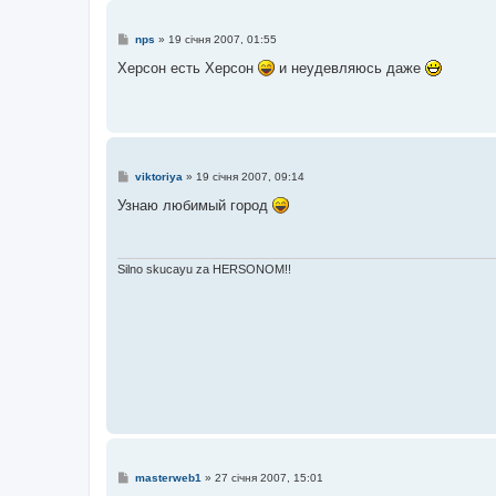
П
nps
»
19 січня 2007, 01:55
о
в
Херсон есть Херсон
и неудевляюсь даже
і
д
о
м
л
е
н
н
П
viktoriya
»
19 січня 2007, 09:14
я
о
в
Узнаю любимый город
і
д
о
м
л
Silno skucayu za HERSONOM!!
е
н
н
я
П
masterweb1
»
27 січня 2007, 15:01
о