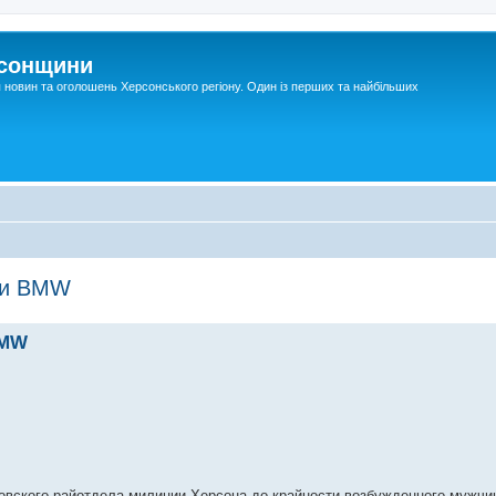
рсонщини
я новин та оголошень Херсонського регіону. Один із перших та найбільших
ли BMW
BMW
овского рай­отдела милиции Херсона до край­ности возбужденного мужчи