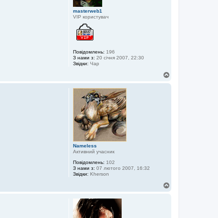
и
masterweb1
VIP користувач
Повідомлень:
196
З нами з:
20 січня 2007, 22:30
Звідки:
Чар
Д
о
г
о
р
и
Nameless
Активний учасник
Повідомлень:
102
З нами з:
07 лютого 2007, 16:32
Звідки:
Kherson
Д
о
г
о
р