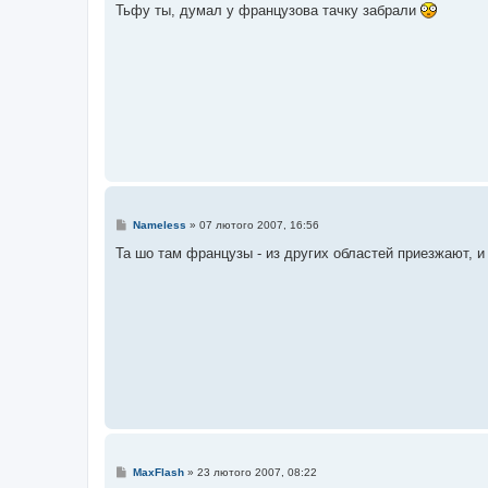
в
Тьфу ты, думал у французова тачку забрали
і
д
о
м
л
е
н
н
я
П
Nameless
»
07 лютого 2007, 16:56
о
в
Та шо там французы - из других областей приезжают, и
і
д
о
м
л
е
н
н
я
П
MaxFlash
»
23 лютого 2007, 08:22
о