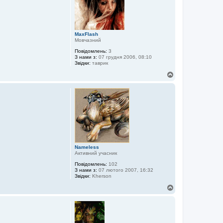
и
MaxFlash
Мовчазний
Повідомлень:
3
З нами з:
07 грудня 2006, 08:10
Звідки:
таврик
Д
о
г
о
р
и
Nameless
Активний учасник
Повідомлень:
102
З нами з:
07 лютого 2007, 16:32
Звідки:
Kherson
Д
о
г
о
р
и