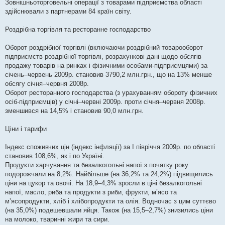
Зовнішньоторговельні операції з товарами підприємства області
здійснювали з партнерами 84 країн світу.
Роздрібна торгівля та ресторанне господарство
Оборот роздрібної торгівлі (включаючи роздрібний товарооборот
підприємств роздрібної торгівлі, розрахункові дані щодо обсягів
продажу товарів на ринках і фізичними особами-підприємцями) за
січень–червень 2009р. становив 3790,2 млн.грн., що на 13% менше
обсягу січня–червня 2008р.
Оборот ресторанного господарства (з урахуванням обороту фізичних
осіб-підприємців) у січні–червні 2009р. проти січня–червня 2008р.
зменшився на 14,5% і становив 90,0 млн.грн.
Ціни і тарифи
Індекс споживчих цін (індекс інфляції) за І півріччя 2009р. по області
становив 108,6%, як і по Україні.
Продукти харчування та безалкогольні напої з початку року
подорожчали на 8,2%. Найбільше (на 36,2% та 24,2%) підвищились
ціни на цукор та овочі. На 18,9–4,3% зросли в ціні безалкогольні
напої, масло, риба та продукти з риби, фрукти, м’ясо та
м’ясопродукти, хліб і хлібопродукти та олія. Водночас з цим суттєво
(на 35,0%) подешевшали яйця. Також (на 15,5–2,7%) знизились ціни
на молоко, тваринні жири та сири.