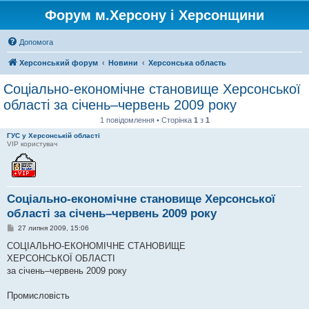
Форум м.Херсону і Херсонщини
Допомога
Херсонський форум
Новини
Херсонська область
Соціально-економічне становище Херсонської
області за січень–червень 2009 року
1 повідомлення • Сторінка
1
з
1
ГУС у Херсонській області
VIP користувач
Соціально-економічне становище Херсонської
області за січень–червень 2009 року
П
27 липня 2009, 15:06
о
в
СОЦІАЛЬНО-ЕКОНОМІЧНЕ СТАНОВИЩЕ
і
ХЕРСОНСЬКОЇ ОБЛАСТІ
д
о
за січень–червень 2009 року
м
л
е
Промисловість
н