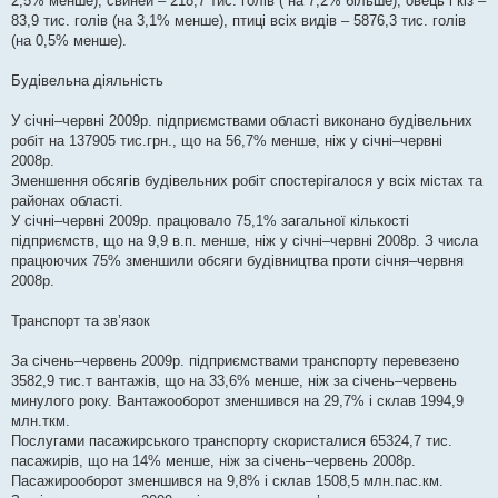
2,5% менше), свиней – 218,7 тис. голів ( на 7,2% більше), овець і кіз –
83,9 тис. голів (на 3,1% менше), птиці всіх видів – 5876,3 тис. голів
(на 0,5% менше).
Будівельна діяльність
У січні–червні 2009р. підприємствами області виконано будівельних
робіт на 137905 тис.грн., що на 56,7% менше, ніж у січні–червні
2008р.
Зменшення обсягів будівельних робіт спостерігалося у всіх містах та
районах області.
У січні–червні 2009р. працювало 75,1% загальної кількості
підприємств, що на 9,9 в.п. менше, ніж у січні–червні 2008р. З числа
працюючих 75% зменшили обсяги будівництва проти січня–червня
2008р.
Транспорт та зв’язок
За січень–червень 2009р. підприємствами транспорту перевезено
3582,9 тис.т вантажів, що на 33,6% менше, ніж за січень–червень
минулого року. Вантажооборот зменшився на 29,7% і склав 1994,9
млн.ткм.
Послугами пасажирського транспорту скористалися 65324,7 тис.
пасажирів, що на 14% менше, ніж за січень–червень 2008р.
Пасажирооборот зменшився на 9,8% і склав 1508,5 млн.пас.км.