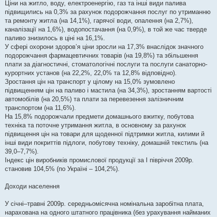
Ціни на житло, воду, електроенергію, газ та інші види палива
підвищились на 0,3% за рахунок подорожчання послуг по утриманню
та ремонту житла (на 14,1%), гарячої води, опалення (на 2,7%),
каналізації на 1,6%), водопостачання (на 0,9%), в той же час тверде
паливо знизилось в ціні на 16,1%.
У сфері охорони здоров’я ціни зросли на 17,3% внаслідок значного
подорожчання фармацевтичних товарів (на 19,8%) та збільшення
плати за діагностичні, стоматологічні послуги та послуги санаторно-
курортних установ (на 22,2%, 22,0% та 12,8% відповідно).
Зростання цін на транспорт у цілому на 15,0% зумовлено
підвищенням цін на паливо і мастила (на 34,3%), зростанням вартості
автомобілів (на 20,5%) та плати за перевезення залізничним
транспортом (на 11,6%).
На 15,8% подорожчали предмети домашнього вжитку, побутова
техніка та поточне утримання житла, в основному за рахунок
підвищення цін на товари для щоденної підтримки житла, килими й
інші види покриттів підлоги, побутову техніку, домашній текстиль (на
39,0–7,7%).
Індекс цін виробників промислової продукції за І півріччя 2009р.
становив 104,5% (по Україні – 104,2%).
Доходи населення
У січні–травні 2009р. середньомісячна номінальна заробітна плата,
нарахована на одного штатного працівника (без урахування найманих