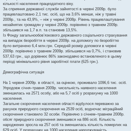
кількості населення працездатного віку.
За сприяння державної служби зайнятості в червні 2009р. було
працевлаштовано 2,1 тис. осіб, що на 3,6% менше, ніж у травні
2009р., та на 43,9%, – ніж у червні 2008р. Рівень працевлаштування
незайнятих громадян у червні 2009р. порівняно з травнем 2009р.
збільшився на 1,7 в.п. та становив 13,5%.
Із Фонду загальнообов’язкового державного соціального страхування
на випадок безробіття в червні 2009р. на допомогу по безробіттю
було витрачено 6,4 млн.грн. Середній розмір допомоги в червні
2009р. порівняно з травнем 2009р. збільшився на 0,7%, і становив
537,63 грн., що дорівнює 86% законодавчо встановленого в цьому
періоді мінімального рівня заробітної плати (625 грн.).
Демографічна ситуація
На 1 червня 2009р. в області, за оцінкою, проживало 1096,6 тис. осіб.
Упродовж січня–травня 2009р. чисельність наявного населення
зменшилась на 2571 особу, або на 5,7 осіб у розрахунку на 1000
населення.
Загальне скорочення населення області відбулося переважно за
рахунок природного скорочення на 2539 осіб, водночас міграційний
скорочення становило 32 особи. Порівняно з січнем–травнем 2008р.
обсяг природного скорочення зменшився на 886 осіб. Кількість
народжених зросла на 257 осіб та зменшилась кількість померлих на
629 осіб. У розрахунку на 1000 населення народжуваність