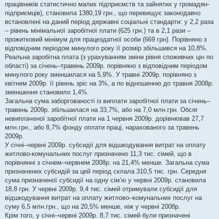
працівників статистично малих підприємств та зайнятих у громадян-
підприємців), становила 1380,19 грн., що перевищує законодавчо
встановлені на даний період державні соціальні стандарти: у 2,2 раза
– рівень мінімальної заробітної плати (625 грн.) та в 2,1 рази –
прожитковий мінімум для працездатної особи (669 грн). Порівняно з
відповідним періодом минулого року її розмір збільшився на 10,8%.
Реальна заробітна плата (з урахуванням зміни рівня споживчих цін по
області) за січень–травень 2009р. порівняно з відповідним періодом
минулого року зменшилася на 5,9%. У травні 2009р. порівняно з
квітнем 2009р. її рівень зріс на 3%, а по відношенню до травня 2008р.
зменшення становило 1,4%.
Загальна сума заборгованості із виплати заробітної плати за січень–
травень 2009р. збільшилася на 33,7%, або на 7,0 млн.грн. Обсяг
невиплаченої заробітної плати на 1 червня 2009р. дорівнював 27,7
млн.грн., або 8,7% фонду оплати праці, нарахованого за травень
2009р.
У січні–червні 2009р. субсидії для відшкодування витрат на оплату
житлово-комунальних послуг призначено 11,3 тис. сімей, що в
порівнянні з січнем–червнем 2008р. на 21,4% менше. Загальна сума
призначених субсидій за цей період склала 310,5 тис. грн. Середня
сума призначеної субсидії на одну сім’ю у червні 2009р. становила
18,8 грн. У червні 2009р. 9,4 тис. сімей отримували субсидії для
відшкодування витрат на оплату житлово–комунальних послуг на
суму 6,5 млн.грн., що на 20,5% менше, ніж у червні 2008р.
Крім того, у січні–червні 2009р. 8,7 тис. сімей були призначені