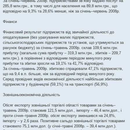
За січень–червень 2009р. підприємствами зв’язку надано послуг на
285,8 млн.грн., в тому числі для населення на 89,8 млн.грн., що
відповідно на 9,3% та 28,6% менше, ніж за січень–червень 2008р.
Фінанси
Фінансовий результат підприємств від звичайної діяльності до
оподаткування (без урахування малих підприємств,
сільськогосподарських підприємств та установ, що утримуються за
рахунок бюджету) за січень–травень 2009р. склав 109,6 млн.грн.
прибутку (загальна сума прибутку – 319,3 млн.грн., збитків – 209,7
млн.грн.). в порівнянні з відповідним періодом минулого року
прибутки та збитки зросли на 19,1% та 41,7% відповідно.
За січень–травень 2009р. збитково спрацювали 47,1% підприємств,
що на 9,4 в.п. більше, ніж за відповідний період минулого року.
Серед провідних видів економічної діяльності найбільше збиткових
підприємств у будівництві (59,1%) та на транспорті (56,9%).
Зовнішньоекономічна діяльність
Обсяг експорту зовнішньої торгівлі області товарами за січень–
травень 2009р. становив 121,5 млн.дол., імпорту – 46,4 млн.дол., і
проти січня–травня 2008р. обсяг експорту зменшився на 24,8%,
імпорту – у 2,6 раза. Позитивне сальдо зовнішньої торгівлі товарами
становило 75,1 млн.дол. (у січні–травні 2008р. – 39,4 млн.дол.).