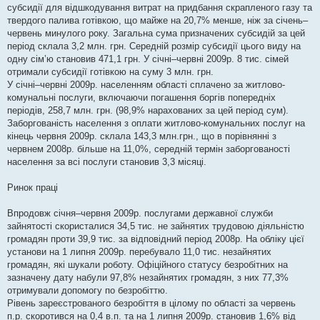
субсидії для відшкодування витрат на придбання скрапленого газу та
твердого палива готівкою, що майже на 20,7% менше, ніж за січень–
червень минулого року. Загальна сума призначених субсидій за цей
період склала 3,2 млн. грн. Середній розмір субсидії цього виду на
одну сім’ю становив 471,1 грн. У січні–червні 2009р. 8 тис. сімей
отримали субсидії готівкою на суму 3 млн. грн.
У січні–червні 2009р. населенням області сплачено за житлово-
комунальні послуги, включаючи погашення боргів попередніх
періодів, 258,7 млн. грн. (98,9% нарахованих за цей період сум).
Заборгованість населення з оплати житлово-комунальних послуг на
кінець червня 2009р. склала 143,3 млн.грн., що в порівнянні з
червнем 2008р. більше на 11,0%, середній термін заборгованості
населення за всі послуги становив 3,3 місяці.
Ринок праці
Впродовж січня–червня 2009р. послугами державної служби
зайнятості скористалися 34,5 тис. не зайнятих трудовою діяльністю
громадян проти 39,9 тис. за відповідний період 2008р. На обліку цієї
установи на 1 липня 2009р. перебувало 11,0 тис. незайнятих
громадян, які шукали роботу. Офіційного статусу безробітних на
зазначену дату набули 97,8% незайнятих громадян, з них 77,3%
отримували допомогу по безробіттю.
Рівень зареєстрованого безробіття в цілому по області за червень
п.р. скоротився на 0,4 в.п. та на 1 липня 2009р. становив 1,6% від