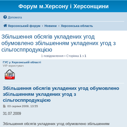
Форум м.Херсону і Херсонщини
Допомога
Херсонський форум
Новини
Херсонська область
Збільшення обсягів укладених угод
обумовлено збільшенням укладених угод з
сільгосппродукцією
1 повідомлення • Сторінка
1
з
1
ГУС у Херсонській області
VIP користувач
Збільшення обсягів укладених угод обумовлено
збільшенням укладених угод з
сільгосппродукцією
П
03 серпня 2009, 13:55
о
в
31.07.2009
і
д
о
Збільшення обсягів укладених угод обумовлено збільшенням
м