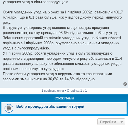
укладених угод з сільгосппродукцією
л
е
н
Обяги укладених угод на біржах за І півріччя 2009р. становили 401,7
н
я
млн.грн., що в 8,1 раза більше, ніж у відповідному періоді минулого
року.
В структурі укладених угод основне місце посідає продукція
рослинництва, на яку припадає 98,6% від загального обсягу угод.
Збільшення пропозицій та обсягів укладених угод на біржах області
порівняно з І півріччям 2008р. обумовлено збільшенням укладених
угод з сільгосппродукцією.
У І півріччі 2009р. обсяги укладених угод з сільгосппродукцією
порівняно з відповідним періодом минулого року збільшилися в 11,4
раза в основному за рахунок збільшення кількості укладених угод з
насінням соняшнику та кукурудзою.
Проте обсяги укладених угод з нерухомістю та транспортними
засобами зменшилися на 36,6% та 14,8% відповідно.
1 повідомлення • Сторінка
1
з
1
Схожі теми
Вибір процедури збільшення грудей
Перейти