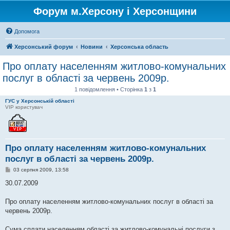
Форум м.Херсону і Херсонщини
Допомога
Херсонський форум
Новини
Херсонська область
Про оплату населенням житлово-комунальних
послуг в області за червень 2009р.
1 повідомлення • Сторінка
1
з
1
ГУС у Херсонській області
VIP користувач
Про оплату населенням житлово-комунальних
послуг в області за червень 2009р.
П
03 серпня 2009, 13:58
о
в
30.07.2009
і
д
о
Про оплату населенням житлово-комунальних послуг в області за
м
червень 2009р.
л
е
н
Сума сплати населенням області за житлово-комунальні послуги з