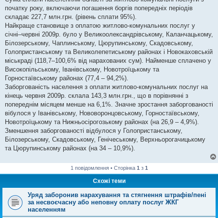
н
я
початку року, включаючи погашення боргів попередніх періодів
складає 227,7 млн.грн. (рівень сплати 95%).
Найкраще становище з оплатою житлово-комунальних послуг у
січні–червні 2009р. було у Великоолександрівському, Каланчацькому,
Білозерському, Чаплинському, Цюрупинському, Скадовському,
Голопристанському та Великолепетиському районах і Новокаховській
міськраді (118,7–100,6% від нарахованих сум). Найменше сплачено у
Високопільському, Іванівському, Новотроїцькому та
Горностаївському районах (77,4 – 94,2%).
Заборгованість населення з оплати житлово-комунальних послуг на
кінець червня 2009р. склала 143,3 млн.грн., що в порівнянні з
попереднім місяцем менше на 6,1%. Значне зростання заборгованості
вібулося у Іванівському, Нововоронцовському, Горностаївському,
Новотроїцькому та Нижньосірогозькому районах (на 26,9 – 4,9%).
Зменшення заборгованості відбулося у Голопристанському,
Білозерському, Скадовському, Генічеському, Верхньорогачицькому
та Цюрупинському районах (на 34 – 10,9%).
1 повідомлення • Сторінка
1
з
1
Схожі теми
Уряд заборонив нарахування та стягнення штрафів/пені
за несвоєчасну або неповну оплату послуг ЖКГ
населенням