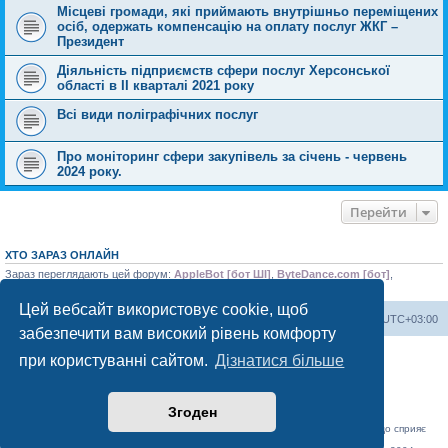
Місцеві громади, які приймають внутрішньо переміщених
осіб, одержать компенсацію на оплату послуг ЖКГ –
Президент
Діяльність підприємств сфери послуг Херсонської
області в ІІ кварталі 2021 року
Всі види поліграфічних послуг
Про моніторинг сфери закупівель за січень - червень
2024 року.
Перейти
ХТО ЗАРАЗ ОНЛАЙН
Зараз переглядають цей форум:
AppleBot [бот ШІ]
,
ByteDance.com [бот]
,
ClaudeBot [AI бот]
,
SleepBot [бот]
і 4 гостей
Цей вебсайт використовує cookie, щоб
Херсонський форум
Команда
Часовий пояс
UTC+03:00
забезпечити вам високий рівень комфорту
Працює на phpBB® Forum Software © phpBB Limited
при користуванні сайтом.
Дізнатися більше
Конфіденційність
|
Умови
Згоден
«Херсонський форум» – приватний, незалежний інтерактивний веб-ресурс, що сприяє
комунікації через глобальну мережу Інтернет.