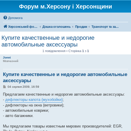
Форум м.Херсону і Херсонщини
Допомога
Херсонський форум
Дошка оголошень
Продам
Транспорт та запчастини
Купите качественные и недорогие
автомобильные аксессуары
1 повідомлення • Сторінка
1
з
1
Jonni
Мовчазний
Купите качественные и недорогие автомобильные
аксессуары
П
04 серпня 2009, 16:59
о
в
Предлагаем качественные и недорогие автомобильные аксессуары:
і
-
дефлекторы капота (мухобойки)
;
д
о
- дефлекторы на окна (ветровики);
м
- автомобильные коврики;
л
е
- авто багажники.
н
н
я
Мы предлагаем товары известным мирових производителей: EGR,