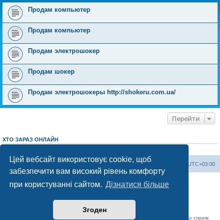
Продам компьютер
Продам компьютер
Продам электрошокер
Продам шокер
Продам электрошокеры http://shokeru.com.ua/
Перейти
ХТО ЗАРАЗ ОНЛАЙН
Зараз переглядають цей форум:
ClaudeBot [AI бот]
і 3 гостей
Цей вебсайт використовує cookie, щоб
Херсонський форум
Команда
Часовий пояс
UTC+03:00
забезпечити вам високий рівень комфорту
Працює на phpBB® Forum Software © phpBB Limited
при користуванні сайтом.
Дізнатися більше
Конфіденційність
|
Умови
Згоден
«Херсонський форум» – приватний, незалежний інтерактивний веб-ресурс, що сприяє