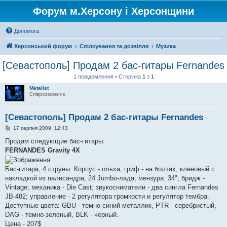
Форум м.Херсону і Херсонщини
Допомога
Херсонський форум
Спілкування та дозвілля
Музика
[Севастополь] Продам 2 бас-гитары Fernandes
1 повідомлення • Сторінка
1
з
1
Metalist
Співрозмовник
[Севастополь] Продам 2 бас-гитары Fernandes
П
17 серпня 2009, 12:43
о
в
Продам следующие бас-гитары:
і
FERNANDES Gravity 4X
д
о
м
Бас-гитара, 4 струны. Корпус - ольха; гриф - на болтах, кленовый с
л
е
накладкой из палисандра, 24 Jumbo-лада; мензура: 34"; бридж -
н
Vintage; механика - Die Cast; звукосниматели - два сингла Fernandes
н
я
JB-482; управление - 2 регулятора громкости и регулятор тембра.
Доступные цвета: GBU - темно-синий металлик, PTR - серебристый,
DAG - темно-зеленый, BLK - черный.
Цена - 207$