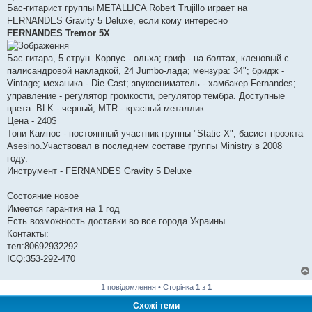
Бас-гитарист группы METALLICA Robert Trujillo играет на
FERNANDES Gravity 5 Deluxe, если кому интересно
FERNANDES Tremor 5X
Бас-гитара, 5 струн. Корпус - ольха; гриф - на болтах, кленовый с
палисандровой накладкой, 24 Jumbo-лада; мензура: 34"; бридж -
Vintage; механика - Die Cast; звукосниматель - хамбакер Fernandes;
управление - регулятор громкости, регулятор тембра. Доступные
цвета: BLK - черный, MTR - красный металлик.
Цена - 240$
Тони Кампос - постоянный участник группы "Static-X", басист проэкта
Asesino.Участвовал в последнем составе группы Ministry в 2008
году.
Инструмент - FERNANDES Gravity 5 Deluxe
Состояние новое
Имеется гарантия на 1 год
Есть возможность доставки во все города Украины
Контакты:
тел:80692932292
ICQ:353-292-470
1 повідомлення • Сторінка
1
з
1
Схожі теми