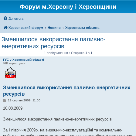
Форум м.Херсону і Херсонщини
Допомога
Херсонський форум
Новини
Херсонська область
Зменшилося використання паливно-
енергетичних ресурсів
1 повідомлення • Сторінка
1
з
1
ГУС у Херсонській області
VIP користувач
Зменшилося використання паливно-енергетичних
ресурсів
П
19 серпня 2009, 11:50
о
в
10.08.2009
і
д
о
Зменшилося використання паливно-енергетичних ресурсів
м
л
е
За І півріччя 2009р. на виробничо-експлуатаційні та комунально-
н
побутові потреби підприємствами і організаціями області використано