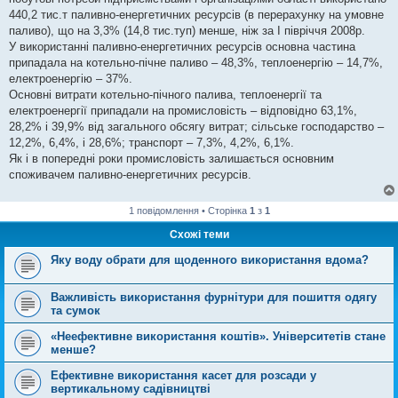
н
я
440,2 тис.т паливно-енергетичних ресурсів (в перерахунку на умовне
паливо), що на 3,3% (14,8 тис.туп) менше, ніж за І півріччя 2008р.
У використанні паливно-енергетичних ресурсів основна частина
припадала на котельно-пічне паливо – 48,3%, теплоенергію – 14,7%,
електроенергію – 37%.
Основні витрати котельно-пічного палива, теплоенергії та
електроенергії припадали на промисловість – відповідно 63,1%,
28,2% і 39,9% від загального обсягу витрат; сільське господарство –
12,2%, 6,4%, і 28,6%; транспорт – 7,3%, 4,2%, 6,1%.
Як і в попередні роки промисловість залишається основним
споживачем паливно-енергетичних ресурсів.
1 повідомлення • Сторінка
1
з
1
Схожі теми
Яку воду обрати для щоденного використання вдома?
Важливість використання фурнітури для пошиття одягу
та сумок
«Неефективне використання коштів». Університетів стане
менше?
Ефективне використання касет для розсади у
вертикальному садівництві