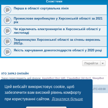
Схожі теми
Перша в області сортувальна лінія
Промислове виробництво у Херсонській області за 2021
рік
Чи відключать електроенергію в Херсонській області у
листопаді
Тваринництво Херсонської області за січень–вересень
2021р.
Якість харчування домогосподарств області у 2020 році
Перейти
ХТО ЗАРАЗ ОНЛАЙН
Зараз переглядають цей форум:
AppleBot [бот ШІ]
,
ClaudeBot [AI бот]
,
SleepBot
[бот]
і 1 гість
Цей вебсайт використовує cookie, щоб
Херсонський форум
Команда
Часовий пояс
UTC+03:00
забезпечити вам високий рівень комфорту
Працює на phpBB® Forum Software © phpBB Limited
при користуванні сайтом.
Дізнатися більше
Конфіденційність
|
Умови