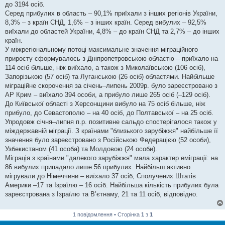
до 3194 осіб.
Серед прибулих в область – 90,1% приїхали з інших регіонів України,
8,3% – з країн СНД, 1,6% – з інших країн. Серед вибулих – 92,5%
виїхали до областей України, 4,8% – до країн СНД та 2,7% – до інших
країн.
У міжрегіональному потоці максимальне значення міграційного
приросту сформувалось з Дніпропетровською областю – приїхало на
114 осіб більше, ніж виїхало, а також з Миколаївською (106 осіб),
Запорізькою (57 осіб) та Луганською (26 осіб) областями. Найбільше
міграційне скорочення за січень–липень 2009р. було зареєстровано з
АР Крим – виїхало 394 особи, а прибуло лише 265 осіб (–129 осіб).
До Київської області з Херсонщини вибуло на 75 осіб більше, ніж
прибуло, до Севастополю – на 40 осіб, до Полтавської – на 25 осіб.
Упродовж січня–липня п.р. позитивне сальдо спостерігалося також у
міждержавній міграції. З країнами "близького зарубіжжя" найбільше її
значення було зареєстровано з Російською Федерацією (52 особи),
Узбекистаном (41 особа) та Молдовою (24 особи).
Міграція з країнами "далекого зарубіжжя" мала характер еміграції: на
86 вибулих припадало лише 56 прибулих. Найбільш активно
мігрували до Німеччини – виїхало 37 осіб, Сполучених Штатів
Америки –17 та Ізраїлю – 16 осіб. Найбільша кількість прибулих була
зареєстрована з Ізраїлю та В’єтнаму, 21 та 11 осіб, відповідно.
1 повідомлення • Сторінка
1
з
1