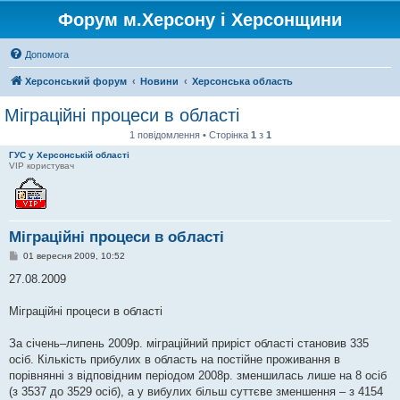
Форум м.Херсону і Херсонщини
Допомога
Херсонський форум
Новини
Херсонська область
Міграційні процеси в області
1 повідомлення • Сторінка
1
з
1
ГУС у Херсонській області
VIP користувач
Міграційні процеси в області
П
01 вересня 2009, 10:52
о
в
27.08.2009
і
д
о
Міграційні процеси в області
м
л
е
За січень–липень 2009р. міграційний приріст області становив 335
н
осіб. Кількість прибулих в область на постійне проживання в
н
я
порівнянні з відповідним періодом 2008р. зменшилась лише на 8 осіб
(з 3537 до 3529 осіб), а у вибулих більш суттєве зменшення – з 4154