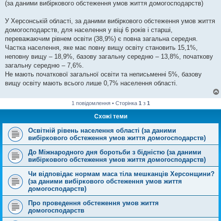
(за даними вибіркового обстеження умов життя домогосподарств)
л
е
н
У Херсонській області, за даними вибіркового обстеження умов життя
н
я
домогосподарств, для населення у віці 6 років і старші,
переважаючим рівнем освіти (38,9%) є повна загальна середня.
Частка населення, яке має повну вищу освіту становить 15,1%,
неповну вищу – 18,9%, базову загальну середню – 13,8%, початкову
загальну середню – 7,6%.
Не мають початкової загальної освіти та неписьменні 5%, базову
вищу освіту мають всього лише 0,7% населення області.
1 повідомлення • Сторінка
1
з
1
Схожі теми
Освітній рівень населення області (за даними
вибіркового обстеження умов життя домогосподарств)
До Міжнародного дня боротьби з бідністю (за даними
вибіркового обстеження умов життя домогосподарств)
Чи відповідає нормам маса тіла мешканців Херсонщини?
(за даними вибіркового обстеження умов життя
домогосподарств)
Про проведення обстеження умов життя
домогосподарств