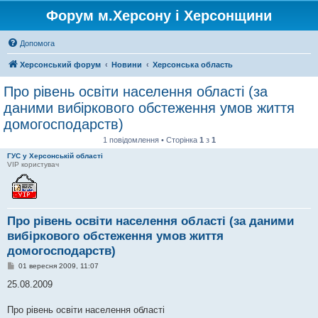
Форум м.Херсону і Херсонщини
Допомога
Херсонський форум
Новини
Херсонська область
Про рівень освіти населення області (за
даними вибіркового обстеження умов життя
домогосподарств)
1 повідомлення • Сторінка
1
з
1
ГУС у Херсонській області
VIP користувач
Про рівень освіти населення області (за даними
вибіркового обстеження умов життя
домогосподарств)
П
01 вересня 2009, 11:07
о
в
25.08.2009
і
д
о
Про рівень освіти населення області
м