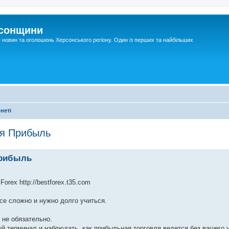
рсонщини
я новин та оголошень Херсонського регіону. Один із перших та найбільших
неті
ая Прибыль
Прибыль
ex http://bestforex.t35.com
все сложно и нужно долго учиться.
 не обязательно.
ый терминал и наблюдать, как прибыльная торговля ведется без вашего 