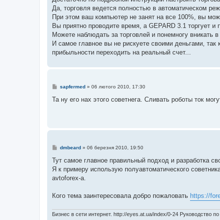
н
я
Да, торговля ведется полностью в автоматическом режи
При этом ваш компьютер не занят на все 100%, вы мож
Вы приятно проводите время, а GEPARD 3.1 торгует и 
Можете наблюдать за торговлей и понемногу вникать в 
И самое главное вы не рискуете своими деньгами, так 
прибыльности переходить на реальный счет...
П
sapfermed
»
06 лютого 2010, 17:30
о
в
Та ну его нах этого советнега. Сливать роботы ток мог
і
д
о
м
л
е
н
н
П
dmbeard
»
06 березня 2010, 19:50
я
о
в
Тут самое главное правильный подход и разработка с
і
Я к примеру использую полуавтоматического советника 
д
о
avtoforex-а.
м
л
е
Кого тема заинтересовала добро пожаловать
https://fo
н
н
я
Бизнес в сети интернет. http://eyes.at.ua/index/0-24 Руководство