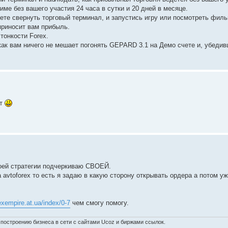
ме без вашего участия 24 часа в сутки и 20 дней в месяце.
ете свернуть торговый терминал, и запустись игру или посмотреть филь
приносит вам прибыль.
тонкости Forex.
как вам ничего не мешает погонять GEPARD 3.1 на Демо счете и, убедив
ут
воей стратегии подчеркиваю СВОЕЙ.
avtoforex то есть я задаю в какую сторону открывать ордера а потом уж
rexempire.at.ua/index/0-7
чем смогу помогу.
 по построению бизнеса в сети с сайтами Ucoz и биржами ссылок.