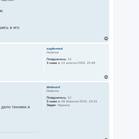
м.
шись в его
Д
о
г
sapfermed
о
Новачок
р
Повідомлень:
14
и
З нами з:
22 жовтня 2009, 20:48
Д
о
г
dmbeard
о
Новачок
р
Повідомлень:
12
и
З нами з:
06 березня 2010, 18:34
Звідки:
Украина
 дело техники и