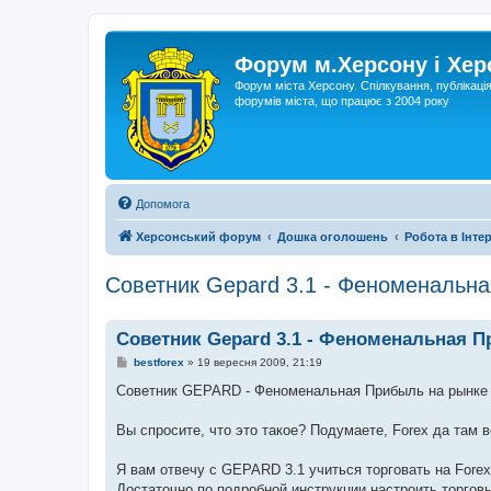
Форум м.Херсону і Хе
Форум міста Херсону. Спілкування, публікаці
форумів міста, що працює з 2004 року
Допомога
Херсонський форум
Дошка оголошень
Робота в Інтер
Советник Gepard 3.1 - Феноменальн
Советник Gepard 3.1 - Феноменальная 
П
bestforex
»
19 вересня 2009, 21:19
о
в
Советник GEPARD - Феноменальная Прибыль на рынке For
і
д
о
Вы спросите, что это такое? Подумаете, Forex да там 
м
л
е
Я вам отвечу с GEPARD 3.1 учиться торговать на Forex
н
Достаточно по подробной инструкции настроить торгов