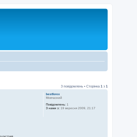
3 повідомлень • Сторінка
1
з
1
bestforex
Мовчазний
Повідомлень:
1
З нами з:
19 вересня 2009, 21:17
участия.