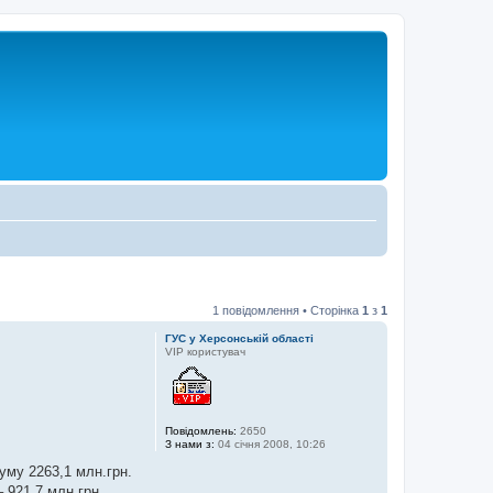
1 повідомлення • Сторінка
1
з
1
ГУС у Херсонській області
VIP користувач
Повідомлень:
2650
З нами з:
04 січня 2008, 10:26
уму 2263,1 млн.грн.
 921,7 млн.грн.