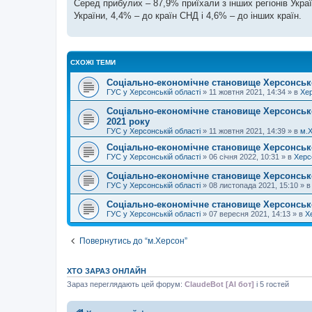
Серед прибулих – 87,9% приїхали з інших регіонів Украї
України, 4,4% – до країн СНД і 4,6% – до інших країн.
СХОЖІ ТЕМИ
Соціально-економічне становище Херсонської
ГУС у Херсонській області
»
11 жовтня 2021, 14:34
» в
Хе
Соціально-економічне становище Херсонсько
2021 року
ГУС у Херсонській області
»
11 жовтня 2021, 14:39
» в
м.
Соціально-економічне становище Херсонської
ГУС у Херсонській області
»
06 січня 2022, 10:31
» в
Херс
Соціально-економічне становище Херсонської
ГУС у Херсонській області
»
08 листопада 2021, 15:10
» 
Соціально-економічне становище Херсонсько
ГУС у Херсонській області
»
07 вересня 2021, 14:13
» в
Х
Повернутись до “м.Херсон”
ХТО ЗАРАЗ ОНЛАЙН
Зараз переглядають цей форум:
ClaudeBot [AI бот]
і 5 гостей