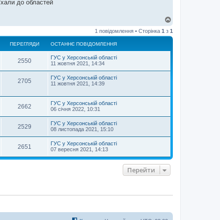
иїхали до областей
Д
о
1 повідомлення • Сторінка
1
з
1
г
о
ПЕРЕГЛЯДИ
ОСТАННЄ ПОВІДОМЛЕННЯ
р
и
ГУС у Херсонській області
2550
11 жовтня 2021, 14:34
ГУС у Херсонській області
2705
11 жовтня 2021, 14:39
ГУС у Херсонській області
2662
06 січня 2022, 10:31
ГУС у Херсонській області
2529
08 листопада 2021, 15:10
ГУС у Херсонській області
2651
07 вересня 2021, 14:13
Перейти