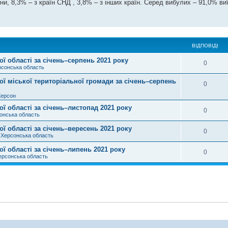
ни, 8,3% – з країн СНД , 3,8% – з інших країн. Серед вибулих – 91,0% в
ВІДПОВІДІ
 області за січень–серпень 2021 року
0
рсонська область
ї міської територіальної громади за січень–серпень
0
Херсон
 області за січень–листопад 2021 року
0
онська область
 області за січень–вересень 2021 року
0
в
Херсонська область
ї області за січень–липень 2021 року
0
ерсонська область