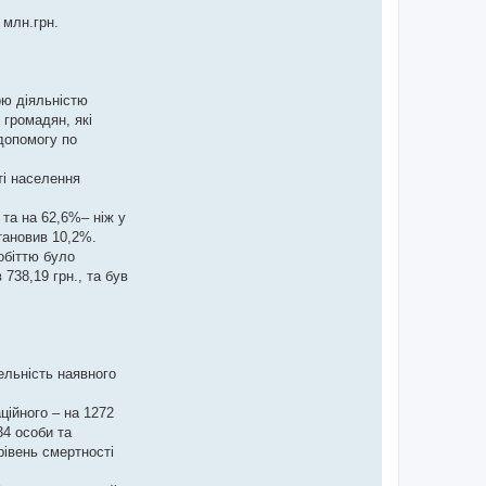
 млн.грн.
ою діяльністю
 громадян, які
допомогу по
ті населення
 та на 62,6%– ніж у
тановив 10,2%.
обіттю було
738,19 грн., та був
ельність наявного
ційного – на 1272
34 особи та
рівень смертності