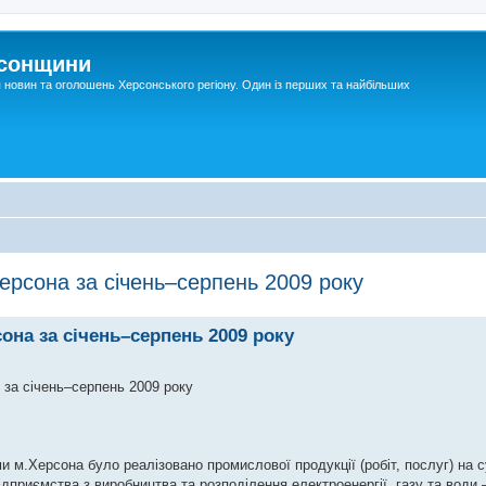
рсонщини
я новин та оголошень Херсонського регіону. Один із перших та найбільших
ерсона за січень–серпень 2009 року
она за січень–серпень 2009 року
січень–серпень 2009 року
 м.Херсона було реалізовано промислової продукції (робіт, послуг) на с
дприємства з виробництва та розподілення електроенергії, газу та води –