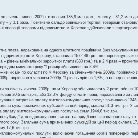
за січень–липень 2009р. становив 135,9 млн.дол., імпорту – 31,2 млн.дол
ту – у 3,1 раза. Позитивне сальдо зовнішньої торгівлі товарами становил
ьні операції товарами підприємства м.Херсона здійснювали з партнерами 8
ітна плата, нарахована на одного штатного працівника (без урахування н
-підприємців) по м.Херсону, становила 1572,48 грн., що перевищує зако
а – рівень мінімальної заробітної плати (630 грн.) та в 2,4 раза – прожит
періодом минулого року її розмір збільшився на 8,4%.
живчих цін по області) по м.Херсону за січень–липень 2009р. порівняно 
09р. порівняно з червнем 2009р. її рівень зріс на 1,6%, а по відношенню
ти за січень–липень 2009р. по м.Херсону збільшилася у 2 рази, або на 10
внював 20,5 млн.грн., або 12,3% фонду оплати праці, нарахованого за ли
одування витрат на оплату житлово-комунальних послуг призначено 1348 
альна сума призначених субсидій за цей період склала 81,3 тис.грн. У се
а оплату житлово–комунальних послуг на суму 1944,6 тис.грн.
чені субсидії для відшкодування витрат на придбання скрапленого газу та
ого року. Загальна сума призначених субсидій за цей період склала 17,6
му 17,6 тис.грн.
житлово-комунальні послуги, включаючи погашення боргів попередніх періо