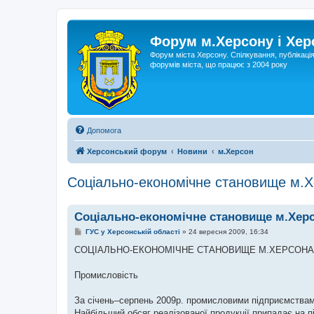
Форум м.Херсону і Хе
Форум міста Херсону. Спілкування, публікаці
форумів міста, що працює з 2004 року
Допомога
Херсонський форум
Новини
м.Херсон
Соціально-економічне становище м.Х
Соціально-економічне становище м.Херс
П
ГУС у Херсонській області
»
24 вересня 2009, 16:34
о
в
СОЦІАЛЬНО-ЕКОНОМІЧНЕ СТАНОВИЩЕ М.ХЕРСОНА за 
і
д
о
Промисловість
м
л
е
За січень–серпень 2009р. промисловими підприємствами
н
Найбільший обсяг реалізованої продукції припадає на пі