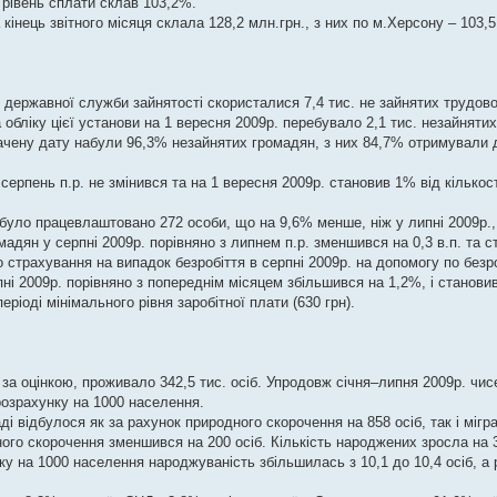
 рівень сплати склав 103,2%.
кінець звітного місяця склала 128,2 млн.грн., з них по м.Херсону – 103,5
державної служби зайнятості скористалися 7,4 тис. не зайнятих трудов
 обліку цієї установи на 1 вересня 2009р. перебувало 2,1 тис. незайнятих
начену дату набули 96,3% незайнятих громадян, з них 84,7% отримували 
 серпень п.р. не змінився та на 1 вересня 2009р. становив 1% від кількос
 було працевлаштовано 272 особи, що на 9,6% менше, ніж у липні 2009р.,
адян у серпні 2009р. порівняно з липнем п.р. зменшився на 0,3 в.п. та с
 страхування на випадок безробіття в серпні 2009р. на допомогу по безр
ні 2009р. порівняно з попереднім місяцем збільшився на 1,2%, і становив 
іоді мінімального рівня заробітної плати (630 грн).
 за оцінкою, проживало 342,5 тис. осіб. Упродовж січня–липня 2009р. чис
розрахунку на 1000 населення.
 відбулося як за рахунок природного скорочення на 858 осіб, так і мігра
ого скорочення зменшився на 200 осіб. Кількість народжених зросла на 
ку на 1000 населення народжуваність збільшилась з 10,1 до 10,4 осіб, а 