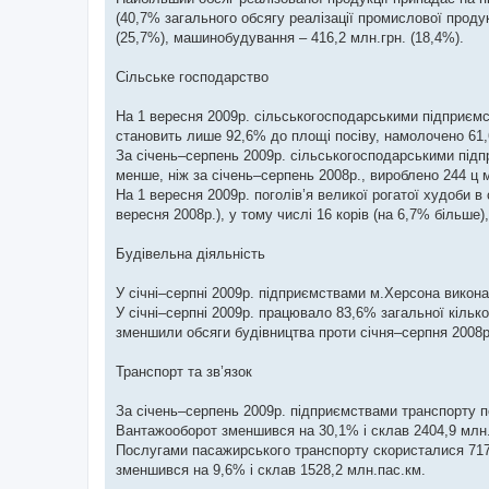
н
я
(40,7% загального обсягу реалізації промислової продук
(25,7%), машинобудування – 416,2 млн.грн. (18,4%).
Сільське господарство
На 1 вересня 2009р. сільськогосподарськими підприємс
становить лише 92,6% до площі посіву, намолочено 61,6 
За січень–серпень 2009р. сільськогосподарськими підпри
менше, ніж за січень–серпень 2008р., вироблено 244 ц 
На 1 вересня 2009р. поголів’я великої рогатої худоби 
вересня 2008р.), у тому числі 16 корів (на 6,7% більше),
Будівельна діяльність
У січні–серпні 2009р. підприємствами м.Херсона виконан
У січні–серпні 2009р. працювало 83,6% загальної кілько
зменшили обсяги будівництва проти січня–серпня 2008р
Транспорт та зв’язок
За січень–серпень 2009р. підприємствами транспорту пе
Вантажооборот зменшився на 30,1% і склав 2404,9 млн
Послугами пасажирського транспорту скористалися 717
зменшився на 9,6% і склав 1528,2 млн.пас.км.