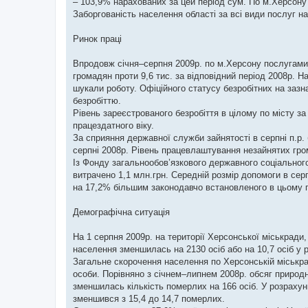
– 103,9% нарахованих за цей період сум. По м.Херсону
Заборгованість населення області за всі види послуг на 
Ринок праці
Впродовж січня–серпня 2009р. по м.Херсону послугами 
громадян проти 9,6 тис. за відповідний період 2008р. На
шукали роботу. Офіційного статусу безробітних на заз
безробіттю.
Рівень зареєстрованого безробіття в цілому по місту за
працездатного віку.
За сприяння державної служби зайнятості в серпні п.р.
серпні 2008р. Рівень працевлаштування незайнятих гром
Із Фонду загальнообов’язкового державного соціального
витрачено 1,1 млн.грн. Середній розмір допомоги в серп
на 17,2% більшим законодавчо встановленого в цьому пер
Демографічна ситуація
На 1 серпня 2009р. на території Херсонської міськради,
населення зменшилась на 2130 осіб або на 10,7 осіб у 
Загальне скорочення населення по Херсонській міськраді
особи. Порівняно з січнем–липнем 2008р. обсяг природн
зменшилась кількість померлих на 166 осіб. У розрахун
зменшився з 15,4 до 14,7 померлих.