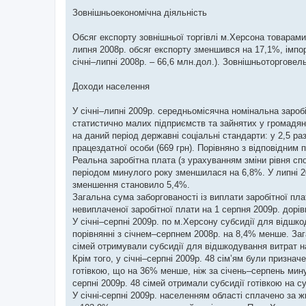
Зовнішньоекономічна діяльність
Обсяг експорту зовнішньої торгівлі м.Херсона товарами 
липня 2008р. обсяг експорту зменшився на 17,1%, імпор
січні–липні 2008р. – 66,6 млн.дол.). Зовнішньоторговел
Доходи населення
У січні–липні 2009р. середньомісячна номінальна зароб
статистично малих підприємств та зайнятих у громадян
на даний період державні соціальні стандарти: у 2,5 раз
працездатної особи (669 грн). Порівняно з відповідним 
Реальна заробітна плата (з урахуванням зміни рівня спо
періодом минулого року зменшилася на 6,8%. У липні 20
зменшення становило 5,4%.
Загальна сума заборгованості із виплати заробітної пла
невиплаченої заробітної плати на 1 серпня 2009р. дорі
У січні–серпні 2009р. по м.Херсону субсидії для відшк
порівнянні з січнем–серпнем 2008р. на 8,4% менше. Заг
сімей отримували субсидії для відшкодування витрат н
Крім того, у січні–серпні 2009р. 48 сім’ям були призна
готівкою, що на 36% менше, ніж за січень–серпень минул
серпні 2009р. 48 сімей отримали субсидії готівкою на су
У січні-серпні 2009р. населенням області сплачено за 