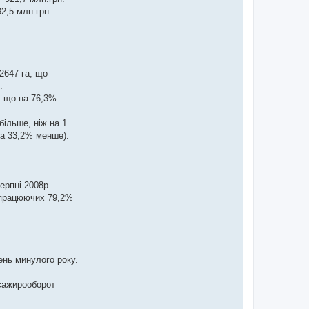
2,5 млн.грн.
2647 га, що
.
, що на 76,3%
більше, ніж на 1
(на 33,2% менше).
ерпні 2008р.
а працюючих 79,2%
ень минулого року.
асажирооборот