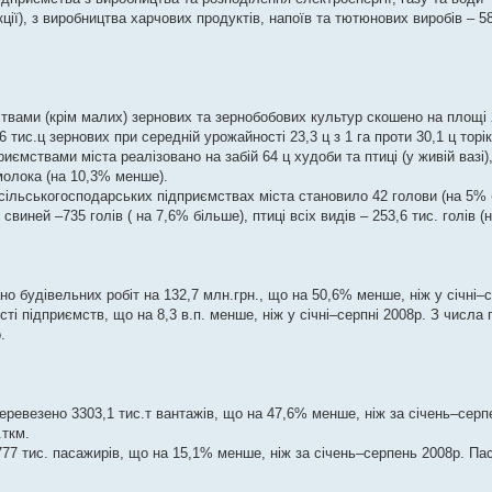
ції), з виробництва харчових продуктів, напоїв та тютюнових виробів – 58
твами (крім малих) зернових та зернобобових культур скошено на площі 
тис.ц зернових при середній урожайності 23,3 ц з 1 га проти 30,1 ц торік
ємствами міста реалізовано на забій 64 ц худоби та птиці (у живій вазі)
молока (на 10,3% менше).
в сільськогосподарських підприємствах міста становило 42 голови (на 5% 
 свиней –735 голів ( на 7,6% більше), птиці всіх видів – 253,6 тис. голів 
о будівельних робіт на 132,7 млн.грн., що на 50,6% менше, ніж у січні–с
сті підприємств, що на 8,3 в.п. менше, ніж у січні–серпні 2008р. З числ
.
ревезено 3303,1 тис.т вантажів, що на 47,6% менше, ніж за січень–серп
.ткм.
77 тис. пасажирів, що на 15,1% менше, ніж за січень–серпень 2008р. П