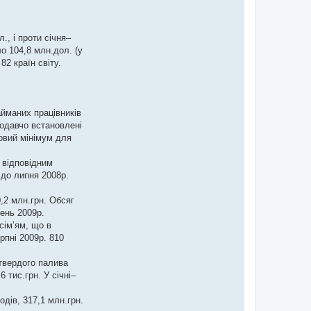
., і проти січня–
о 104,8 млн.дол. (у
2 країн світу.
айманих працівників
нодавчо встановлені
ковий мінімум для
з відповідним
 до липня 2008р.
,2 млн.грн. Обсяг
пень 2009р.
сім’ям, що в
рпні 2009р. 810
 твердого палива
 тис.грн. У січні–
дів, 317,1 млн.грн.