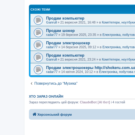
н
я
СХОЖІ ТЕМИ
Продам компьютер
Ganrull
»
21 вересня 2021, 16:48
» в
Комп'ютери, ноутбуки
Продам шокер
radar77
»
19 березня 2025, 23:35
» в
Електроніка, побутов
Продам электрошокер
radar77
»
14 березня 2025, 09:12
» в
Електроніка, побутов
Продам компьютер
Ganrull
»
21 вересня 2021, 23:24
» в
Комп'ютери, ноутбуки
Продам электрошокеры http://shokeru.com.ua
radar77
»
14 квітня 2024, 10:12
» в
Електроніка, побутова 
Повернутись до “Музика”
ХТО ЗАРАЗ ОНЛАЙН
Зараз переглядають цей форум:
ClaudeBot [AI бот]
і 4 гостей
Херсонський форум