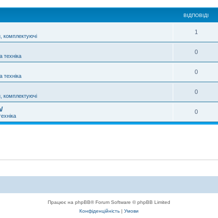
ВІДПОВІДІ
1
, комплектуючі
0
а техніка
0
а техніка
0
, комплектуючі
/
0
техніка
Працює на phpBB® Forum Software © phpBB Limited
Конфіденційність
|
Умови