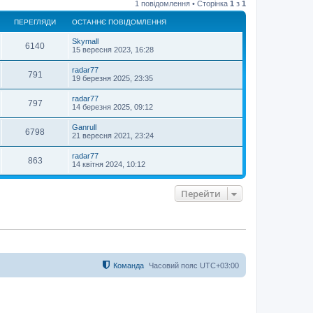
1 повідомлення • Сторінка
1
з
1
г
о
ПЕРЕГЛЯДИ
ОСТАННЄ ПОВІДОМЛЕННЯ
р
и
Skymall
6140
15 вересня 2023, 16:28
radar77
791
19 березня 2025, 23:35
radar77
797
14 березня 2025, 09:12
Ganrull
6798
21 вересня 2021, 23:24
radar77
863
14 квітня 2024, 10:12
Перейти
Команда
Часовий пояс
UTC+03:00