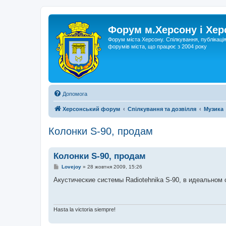
Форум м.Херсону і Хе
Форум міста Херсону. Спілкування, публікаці
форумів міста, що працює з 2004 року
Допомога
Херсонський форум
Спілкування та дозвілля
Музика
Колонки S-90, продам
Колонки S-90, продам
П
Lovejoy
»
28 жовтня 2009, 15:26
о
в
Акустические системы Radiotehnika S-90, в идеальном сос
і
д
о
м
л
Hasta la victoria siempre!
е
н