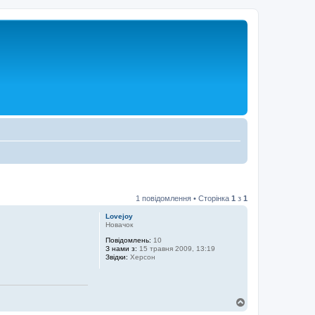
1 повідомлення • Сторінка
1
з
1
Lovejoy
Новачок
Повідомлень:
10
З нами з:
15 травня 2009, 13:19
Звідки:
Херсон
Д
о