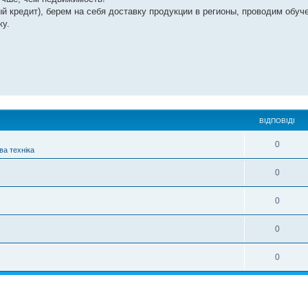
 кредит), берем на себя доставку продукции в регионы, проводим обуч
ку.
ВІДПОВІДІ
0
ва техніка
0
0
0
0