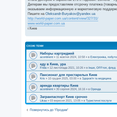
н
я
Дилерам мы предоставляем отсрочку платежа (товарный
оказываем информационную и маркетинговую поддерж
Пишите на
Oleksandr-Buryakov@yandex.ua
http://world-paper.com.ua/content/view/327/31/
www.world-paper.com.ua
г.Киев
СХОЖІ ТЕМИ
Наборы картриджей
acontinent
»
11 жовтня 2024, 10:58
» в
Електроніка, побуто
еду в Киев, ура
Frida
»
12 листопада 2021, 10:26
» в
Інше, OFFтоп, флуд
Пансионат для престарелых Киев
Kris
»
10 грудня 2025, 03:00
» в
Здоров'я та медицина
аренда квартиры Киев
acontinent
»
30 серпня 2024, 16:16
» в
Оренда
Загранпаспорт Киев срочно
Likaa
»
03 вересня 2021, 13:05
» в
Туристичні послуги
Повернутись до “Продам”