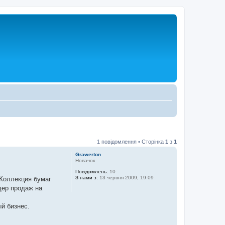
1 повідомлення • Сторінка
1
з
1
Grawerton
Новачок
Повідомлень:
10
З нами з:
13 червня 2009, 19:09
 Коллекция бумаг
дер продаж на
й бизнес.