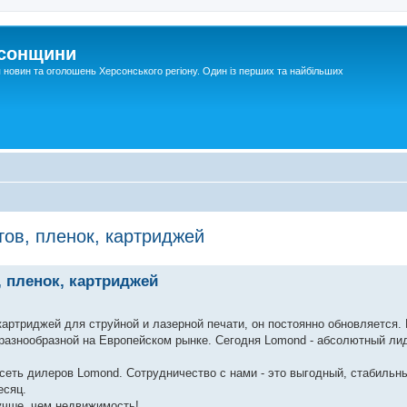
рсонщини
я новин та оголошень Херсонського регіону. Один із перших та найбільших
тов, пленок, картриджей
, пленок, картриджей
 картриджей для струйной и лазерной печати, он постоянно обновляется.
 разнообразной на Европейском рынке. Сегодня Lomond - абсолютный ли
еть дилеров Lomond. Сотрудничество с нами - это выгодный, стабильны
есяц.
учше, чем недвижимость!