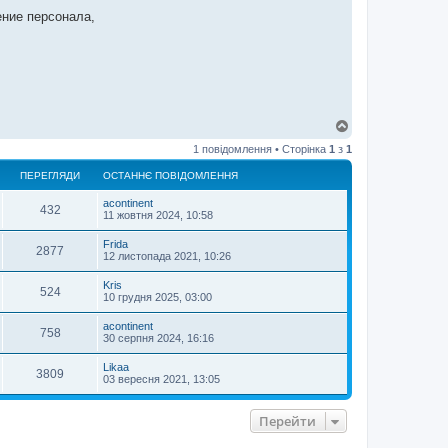
ение персонала,
Д
о
1 повідомлення • Сторінка
1
з
1
г
о
ПЕРЕГЛЯДИ
ОСТАННЄ ПОВІДОМЛЕННЯ
р
и
acontinent
432
11 жовтня 2024, 10:58
Frida
2877
12 листопада 2021, 10:26
Kris
524
10 грудня 2025, 03:00
acontinent
758
30 серпня 2024, 16:16
Likaa
3809
03 вересня 2021, 13:05
Перейти