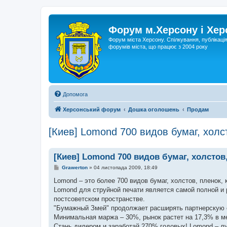
Форум м.Херсону і Хе
Форум міста Херсону. Спілкування, публікаці
форумів міста, що працює з 2004 року
Допомога
Херсонський форум
Дошка оголошень
Продам
[Киев] Lomond 700 видов бумаг, холс
[Киев] Lomond 700 видов бумаг, холстов
П
Grawerton
»
04 листопада 2009, 18:49
о
в
Lomond – это более 700 видов бумаг, холстов, пленок,
і
Lomond для струйной печати является самой полной и
д
о
постсоветском пространстве.
м
"Бумажный Змей" продолжает расширять партнерскую с
л
е
Минимальная маржа – 30%, рынок растет на 17,3% в м
н
Стань дилером и заработай 270% годовых! Lomond – л