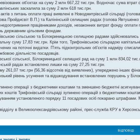
ревізованих об’єктах на суму 2 млн 667,22 тис.грн. Водночас сума втрат 
лінських заскалила за суму 2 млн 618 тис.грн.
тів з питань оплати праці виявлені в Новодмитрівській сільраді (голова
ова Пройдисвіт В.П.) та Калінінській селищних радах (голова Явтушенко В
о недоотримання працівниками доходів, незаконних витрат фонду оплати п
вань державним цільовим фондам.
івською сільською та Білокриницькою селищною радами здійснювались 
льну суму 17,83 тис.грн. Крім того, Трифонівською сільрадою капітальн
чених на поточні видатки. П’ять підконтрольних об’єктів надміру списал
ужбовою діяльністю посадовців.
ської сільської, Білокриницької селищної рад на суму 1 млн 834,02 тис.
інській радах встановлено лишки на суму 27,25 тис.грн.
 261,07 тис.грн (56,36 відсотків від виявлених), упереджено інших фін
с низький рівень усунення та відшкодування встановлених порушень у Бі
пинено операції з бюджетними коштами та зменшено бюджетні асигнуван
их коштів Трифонівській сільраді зупинено операцій з бюджетними кошт
оруванням установленого порядку 11 посадових осіб покарано штрафами.
 відділу в Великоолександрівському районі, прес-служба КРУ в Херсонсь
ВІДПОВІДІ
и знову і знову