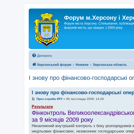
Форум м.Херсону і Хе
Форум міста Херсону. Спілкування, публікаці
форумів міста, що працює з 2004 року
Допомога
Херсонський форум
Новини
Херсонська область
І знову про фінансово-господарські 
І знову про фінансово-господарські оп
П
Прес-служба КРУ
»
06 листопада 2009, 14:28
о
в
Результати
і
Фінконтроль Великоолександрівсько
д
о
за 9 місяців 2009 року
м
л
Неналежний внутрішній контроль з боку розпорядників 
е
нецільових фінансових, незаконних господарських опе
н