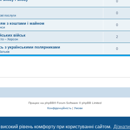
0
0
ові послуги
ням з коштами і майном
0
нси
йських військ
2
то – Херсон
ись з українськими полярниками
0
батьків
Працює на phpBB® Forum Software © phpBB Limited
Конфіденційність
|
Умови
с, що сприяє комунікації через глобальну мережу Інтернет.
 високий рівень комфорту при користуванні сайтом.
Дізнати
ється з 2004 року до сьогодні. © Всі права захищені.