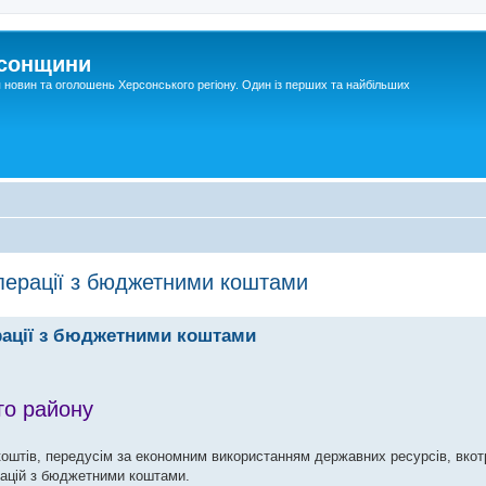
рсонщини
я новин та оголошень Херсонського регіону. Один із перших та найбільших
операції з бюджетними коштами
ерації з бюджетними коштами
го району
коштів, передусім за економним використанням державних ресурсів, вкот
рацій з бюджетними коштами.