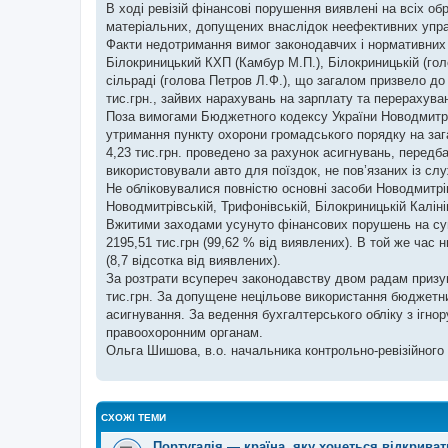
н
В ході ревізій фінансові порушення виявлені на всіх об
я
матеріальних, допущених внаслідок неефективних управ
Факти недотримання вимог законодавчих і нормативних ак
Білокриницький КХП (Камбур М.П.), Білокриницькій (гол
сільраді (голова Петров Л.Ф.), що загалом призвело д
тис.грн., зайвих нарахувань на зарплату та перераху
Поза вимогами Бюджетного кодексу України Новодмитр
утримання пункту охорони громадського порядку на зага
4,23 тис.грн. проведено за рахунок асигнувань, передба
використовували авто для поїздок, не пов’язаних із сл
Не обліковувалися повністю основні засоби Новодмитрів
Новодмитрівській, Трифонівській, Білокриницькій Калін
Вжитими заходами усунуто фінансових порушень на суму
2195,51 тис.грн (99,62 % від виявлених). В той же ча
(8,7 відсотка від виявлених).
За розтрати всупереч законодавству двом радам призу
тис.грн. За допущене нецільове використання бюджетн
асигнування. За ведення бухгалтерського обліку з ігн
правоохоронним органам.
Ольга Шишова, в.о. начальника контрольно-ревізійного
СХОЖІ ТЕМИ
Португалія — країна, яку хочеться відкриват