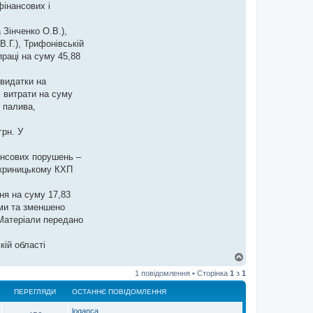
фінансових і
 Зінченко О.В.),
.Г.), Трифонівській
раці на суму 45,88
видатки на
і витрати на суму
и палива,
грн. У
ансових порушень –
локриницькому КХП
ня на суму 17,83
ами та зменшено
 Матеріали передано
кій області
Д
о
1 повідомлення • Сторінка
1
з
1
г
о
ПЕРЕГЛЯДИ
ОСТАННЄ ПОВІДОМЛЕННЯ
р
и
loganca