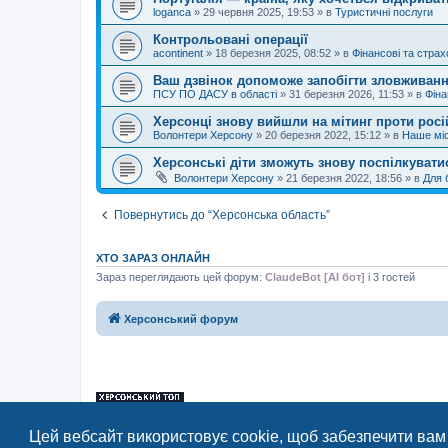
loganca
»
29 червня 2025, 19:53
» в
Туристичні послуги
Контрольовані операції
acontinent
»
18 березня 2025, 08:52
» в
Фінансові та страх
Ваш дзвінок допоможе запобігти зловживан
ПСУ ПО ДАСУ в області
»
31 березня 2026, 11:53
» в
Фіна
Херсонці знову вийшли на мітинг проти росі
Волонтери Херсону
»
20 березня 2022, 15:12
» в
Наше міс
Херсонські діти зможуть знову поспілкуват
Волонтери Херсону
»
21 березня 2022, 18:56
» в
Для 
Повернутись до “Херсонська область”
ХТО ЗАРАЗ ОНЛАЙН
Зараз переглядають цей форум:
ClaudeBot [AI бот]
і 3 гостей
Херсонський форум
«Херсонський форум» – приватний, незалежний інтерактивний веб-ресур
Цей вебсайт використовує cookie, щоб забезпечити вам
Відкривайте
hf.ua
та приєднуйтесь до дружньої спільноти, яка тут спілку