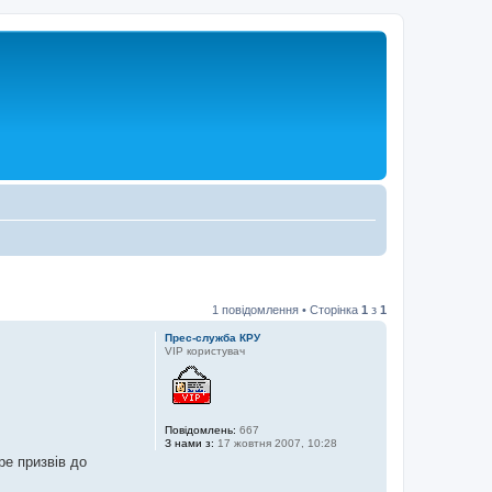
1 повідомлення • Сторінка
1
з
1
Прес-служба КРУ
VIP користувач
Повідомлень:
667
З нами з:
17 жовтня 2007, 10:28
ре призвів до