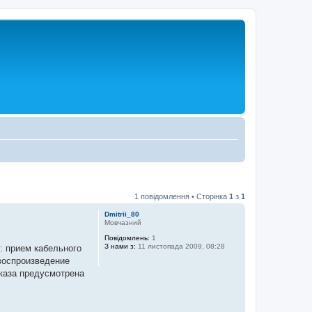
1 повідомлення • Сторінка
1
з
1
Dmitrii_80
Мовчазний
Повідомлень:
1
З нами з:
11 листопада 2009, 08:28
: прием кабельного
воспроизведение
аказа предусмотрена