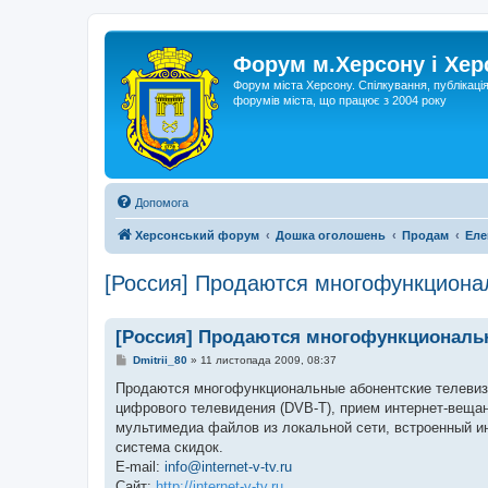
Форум м.Херсону і Хе
Форум міста Херсону. Спілкування, публікаці
форумів міста, що працює з 2004 року
Допомога
Херсонський форум
Дошка оголошень
Продам
Еле
[Россия] Продаются многофункциона
[Россия] Продаются многофункциональ
П
Dmitrii_80
»
11 листопада 2009, 08:37
о
в
Продаются многофункциональные абонентские телевизи
і
цифрового телевидения (DVB-T), прием интернет-вещан
д
о
мультимедиа файлов из локальной сети, встроенный ин
м
система скидок.
л
е
E-mail:
info@internet-v-tv.ru
н
Сайт:
http://internet-v-tv.ru