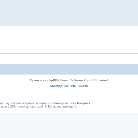
Працює на phpBB® Forum Software © phpBB Limited
Конфіденційність
|
Умови
с, що сприяє комунікації через глобальну мережу Інтернет.
ється з 2004 року до сьогодні. © Всі права захищені.