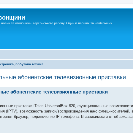
рсонщини
я новин та оголошень Херсонського регіону. Один із перших та найбільших
ктроніка, побутова техніка
льные абонентские телевизионные приставки
ные абонентские телевизионные приставки
онные приставки iTelec UniversalBox 820, функциональные возможности
ия (IPTV), возможность записи/воспроизведения на/с флеш-носителей, 
тернет браузер, подключение IP-телефона. В зависимости от объема з