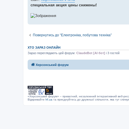
н
я
специальная акция цены снижены!
Повернутись до “Електроніка, побутова техніка”
ХТО ЗАРАЗ ОНЛАЙН
Зараз переглядають цей форум:
ClaudeBot [AI бот]
і 3 гостей
Херсонський форум
«Херсонський форум» – приватний, незалежний інтерактивний веб-ресур
Відкривайте
hf.ua
та приєднуйтесь до дружньої спільноти, яка тут спілку