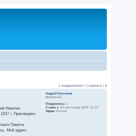
1 повідомлення • Сторінка
1
з
1
Андрей Касьянов
Мовчазний
Повідомлень:
1
З нами з:
20 листопада 2009, 01:10
лий Никитич
Звідки:
Россия
1937 г. Приговорен:
 Книги Памяти
сь. Мой адрес-