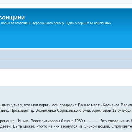
рсонщини
я новин та оголошень Херсонського регіону. Один із перших та найбільших
днях узнал, что мои корни- мой прадед- с Ваших мест.- Касьянов Васи
озник. Проживал: д. Вознесенка Сорокинского р-на. Арестован 12 октября 
онения - Ишим. Реабилитирован 6 июня 1989 г.------------Это сведения из
детей. Быть может, кто-то из них вернулся из Сибири домой. Откликните