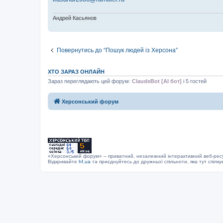
н
я
Андрей Касьянов
Повернутись до “Пошук людей із Херсона”
ХТО ЗАРАЗ ОНЛАЙН
Зараз переглядають цей форум:
ClaudeBot [AI бот]
і 5 гостей
Херсонський форум
«Херсонський форум» – приватний, незалежний інтерактивний веб-ресур
Відкривайте
hf.ua
та приєднуйтесь до дружньої спільноти, яка тут спілку