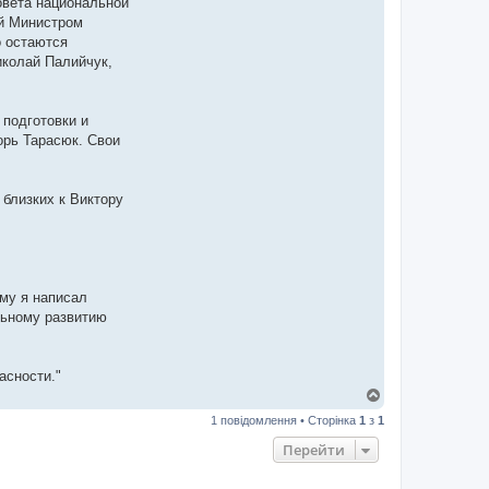
овета национальной
ий Министром
 остаются
иколай Палийчук,
 подготовки и
орь Тарасюк. Свои
.
 близких к Виктору
ому я написал
льному развитию
асности."
Д
о
1 повідомлення • Сторінка
1
з
1
г
о
Перейти
р
и