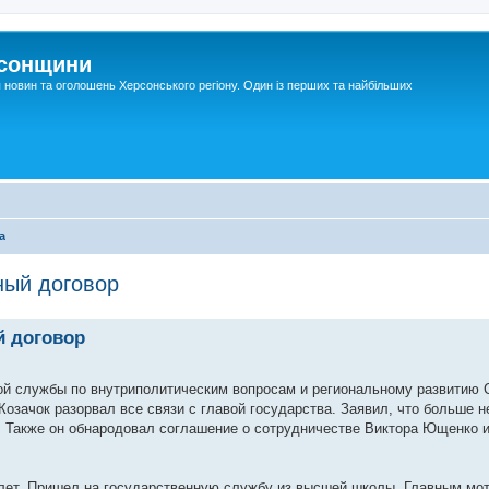
рсонщини
я новин та оголошень Херсонського регіону. Один із перших та найбільших
а
ный договор
 договор
ной службы по внутриполитическим вопросам и региональному развитию 
озачок разорвал все связи с главой государства. Заявил, что больше н
. Также он обнародовал соглашение о сотрудничестве Виктора Ющенко и
 лет. Пришел на государственную службу из высшей школы. Главным мо