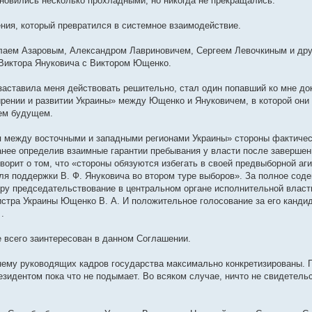
новились несколько прохладными, но никогда не прекращались.
ения, который превратился в системное взаимодействие.
лаем Азаровым, Александром Лавриновичем, Сергеем Левочкиным и др
 Виктора Януковича с Виктором Ющенко.
 заставила меня действовать решительно, стал один попавший ко мне до
ении и развитии Украины» между Ющенко и Януковичем, в которой они 
оем будущем.
я между восточными и западными регионами Украины» стороны фактиче
анее определив взаимные гарантии пребывания у власти после завершен
оворит о том, что «стороны обязуются избегать в своей предвыборной аг
я поддержки В. Ф. Януковича во втором туре выборов». За полное соде
еру председательствование в центральном органе исполнительной власт
тра Украины Ющенко В. А. И положительное голосование за его канди
.
 всего заинтересован в данном Соглашении.
 нему руководящих кадров государства максимально конкретизированы. 
зидентом пока что не подымает. Во всяком случае, ничто не свидетельс