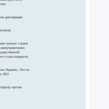
ских
 как декларации
литикой,
ание нужных стране
 самоуправлению,
ударственной
он о соцстандартах.
ка Украины. Это не
ть НБУ
 борьбу против