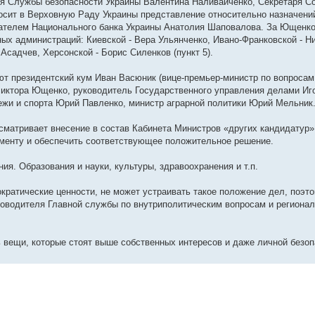
я Службы безопасности Украины Валентина Наливайченко, Секретаря С
носит в Верховную Раду Украины представление относительно назначен
ателем Национального банка Украины Анатолия Шаповалова. За Ющенко
ых администраций: Киевской - Вера Ульянченко, Ивано-Франковской - Н
Асадчев, Херсонской - Борис Силенков (пункт 5).
ют президентский кум Иван Васюник (вице-премьер-министр по вопросам
 Виктора Ющенко, руководитель Государственного управления делами Иг
жи и спорта Юрий Павленко, министр аграрной политики Юрий Мельник
усматривает внесение в состав Кабинета Министров «других кандидатур»
менту и обеспечить соответствующее положительное решение.
ия. Образования и науки, культуры, здравоохранения и т.п.
ократические ценности, не может устраивать такое положение дел, поэт
ководителя Главной службы по внутриполитическим вопросам и региона
ь вещи, которые стоят выше собственных интересов и даже личной безоп