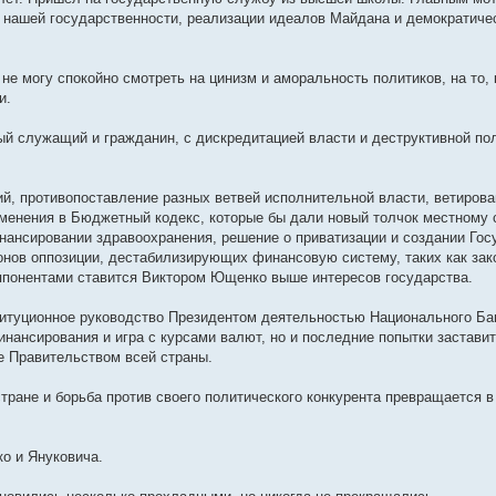
я нашей государственности, реализации идеалов Майдана и демократиче
 не могу спокойно смотреть на цинизм и аморальность политиков, на то,
и.
ный служащий и гражданин, с дискредитацией власти и деструктивной по
й, противопоставление разных ветвей исполнительной власти, ветиров
 изменения в Бюджетный кодекс, которые бы дали новый толчок местному
нансировании здравоохранения, решение о приватизации и создании Гос
конов оппозиции, дестабилизирующих финансовую систему, таких как зак
оппонентами ставится Виктором Ющенко выше интересов государства.
итуционное руководство Президентом деятельностью Национального Бан
нансирования и игра с курсами валют, но и последние попытки застави
е Правительством всей страны.
тране и борьба против своего политического конкурента превращается в
о и Януковича.