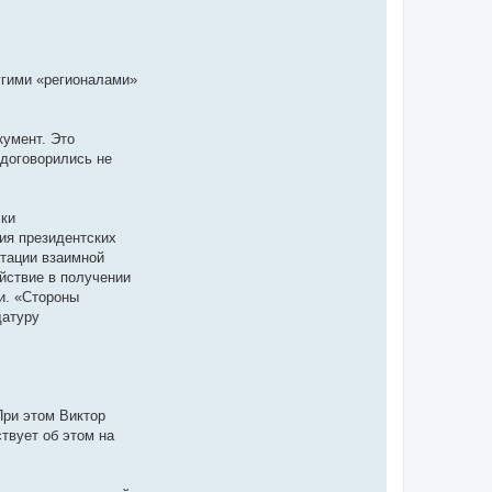
угими «регионалами»
кумент. Это
договорились не
ски
ия президентских
итации взаимной
йствие в получении
и. «Стороны
датуру
При этом Виктор
твует об этом на