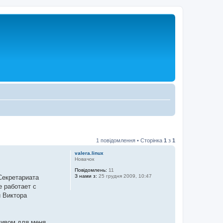
1 повідомлення • Сторінка
1
з
1
valera.linux
Новачок
Повідомлень:
11
З нами з:
25 грудня 2009, 10:47
Секретариата
е работает с
 Виктора
тивом для меня