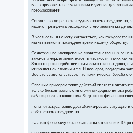
н
я
было приложить все мои знания и умения для развити
преобразований.
Сегодня, когда решается судьба нашего государства, я
нашего Президента расходятся с его реальными делам
В частности, я не могу согласиться, как государствен
навязываемой в последнее время нашему обществу.
Сознательное блокирование правительственных решени
законов и нормативных актов, в частности, таких как
Закон о противодействии отмыванию грязных денег, фи
миграционной службы и т.п. И наоборот, поддержка за
Все это свидетельствует, что политическая борьба с 
Опасным примером таких действий является антиконст
только бесконтрольные многомиллиардные потоки рефи
заблокировать в конце года бюджетное финансировани
Попытки искусственно дестабилизировать ситуацию в с
собственного государства.
На этом фоне хочу остановиться на отношениях Ющенк