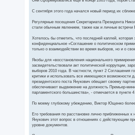
Они сформировались еще в конце 2005 года, порой ста
С сентября этого года начался новый период их сближ
Регулярные посещения Секретариата Президента Нико
стали обычным явлением, также как и личные встречи
Хотелось бы отметить, что последней каплей, которая
конфиденциальное «Соглашение о политическом примир
только о взаимодействии во время выборов, но и о св
Якобы для «восстановления национального примирени
засвидетельствовали акт политической коррупции, зар
выборов 2010 года. В частности, пункт 2 Соглашения г
критики и использовать все имеющиеся возможности дл
президентского поста Янукович обещает своему партн
обеспечивают выдвижение на должность Премьер-минис
парламентского большинства», - отмечается в пункте 4 
По моему глубокому убеждению, Виктор Ющенко более
Его требования по расстановке лично приближенных к
Янукович этот вопрос в отношениях с действующим пре
уровне документов.