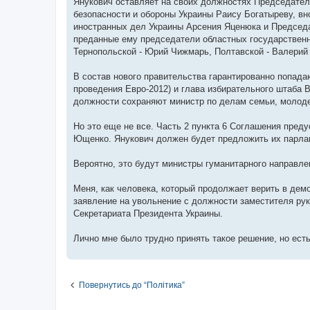
Янукович оставляет на своих должностях Председател
безопасности и обороны Украины Раису Богатыреву, в
иностранных дел Украины Арсения Яценюка и Председ
преданные ему председатели областных государственн
Тернопольской - Юрий Чижмарь, Полтавской - Валерий 
В состав нового правительства гарантированно попада
проведения Евро-2012) и глава избирательного штаба
должности сохраняют министр по делам семьи, молоде
Но это еще не все. Часть 2 пункта 6 Соглашения пред
Ющенко. Янукович должен будет предложить их парла
Вероятно, это будут министры гуманитарного направлен
Меня, как человека, который продолжает верить в дем
заявление на увольнение с должности заместителя ру
Секретариата Президента Украины.
Лично мне было трудно принять такое решение, но ест
Повернутись до “Політика”