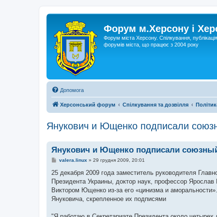
Форум м.Херсону і Хе
Форум міста Херсону. Спілкування, публікаці
форумів міста, що працює з 2004 року
Допомога
Херсонський форум
Спілкування та дозвілля
Політик
Янукович и Ющенко подписали союз
Янукович и Ющенко подписали союзный
П
valera.linux
»
29 грудня 2009, 20:01
о
в
25 декабря 2009 года заместитель руководителя Глав
і
Президента Украины, доктор наук, профессор Ярослав К
д
о
Виктором Ющенко из-за его «цинизма и аморальности»
м
Януковича, скрепленное их подписями
л
е
н
"Я работаю в Секретариате Президента около четырех