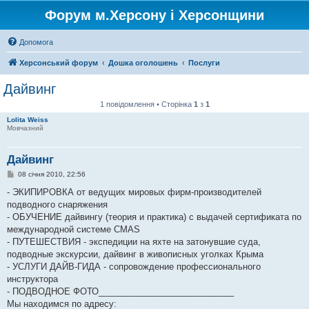
Форум м.Херсону і Херсонщини
Допомога
Херсонський форум
Дошка оголошень
Послуги
Дайвинг
1 повідомлення • Сторінка
1
з
1
Lolita Weiss
Мовчазний
Дайвинг
П
08 січня 2010, 22:56
о
в
- ЭКИПИРОВКА от ведущих мировых фирм-производителей
і
подводного снаряжения
д
о
- ОБУЧЕНИЕ дайвингу (теория и практика) с выдачей сертификата по
м
международной системе СMAS
л
е
- ПУТЕШЕСТВИЯ - экспедиции на яхте на затонувшие суда,
н
подводные экскурсии, дайвинг в живописных уголках Крыма
н
я
- УСЛУГИ ДАЙВ-ГИДА - сопровождение профессионального
инструктора
- ПОДВОДНОЕ ФОТО____________________________
Мы находимся по адресу: