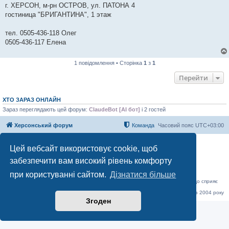
г. ХЕРСОН, м-рн ОСТРОВ, ул. ПАТОНА 4
гостиница "БРИГАНТИНА", 1 этаж
тел. 0505-436-118 Олег
0505-436-117 Елена
1 повідомлення • Сторінка
1
з
1
Перейти
ХТО ЗАРАЗ ОНЛАЙН
Зараз переглядають цей форум:
ClaudeBot [AI бот]
і 2 гостей
Херсонський форум
Команда
Часовий пояс
UTC+03:00
Працює на phpBB® Forum Software © phpBB Limited
Цей вебсайт використовує cookie, щоб
Конфіденційність
|
Умови
забезпечити вам високий рівень комфорту
при користуванні сайтом.
Дізнатися більше
«Херсонський форум» – приватний, незалежний інтерактивний веб-ресурс, що сприяє
комунікації через глобальну мережу Інтернет.
Відкривайте
hf.ua
та приєднуйтесь до дружньої спільноти, яка тут спілкується з 2004 року
до сьогодні. © Всі права захищені.
Згоден