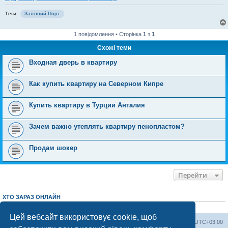
Теги:
Залізний-Порт
1 повідомлення • Сторінка
1
з
1
Схожі теми
Входная дверь в квартиру
Как купить квартиру на Северном Кипре
Купить квартиру в Турции Анталия
Зачем важно утеплять квартиру пенопластом?
Продам шокер
Перейти
ХТО ЗАРАЗ ОНЛАЙН
Зараз переглядають цей форум:
ClaudeBot [AI бот]
і 2 гостей
Цей вебсайт використовує cookie, щоб
Херсонський форум
Команда
Часовий пояс
UTC+03:00