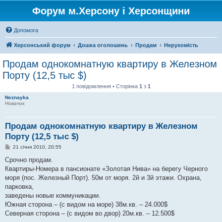
Форум м.Херсону і Херсонщини
Допомога
Херсонський форум
Дошка оголошень
Продам
Нерухомість
Продам однокомнатную квартиру в Железном
Порту (12,5 тыс $)
1 повідомлення • Сторінка
1
з
1
Neznayka
Новачок
Продам однокомнатную квартиру в Железном
Порту (12,5 тыс $)
П
21 січня 2010, 20:55
о
в
Срочно продам.
і
Квартиры-Номера в пансионате «Золотая Нива» на берегу Черного
д
о
моря (пос. Железный Порт). 50м от моря. 2й и 3й этажи. Охрана,
м
парковка,
л
е
заведены новые коммуникации.
н
Южная сторона – (с видом на море) 38м.кв. – 24.000$
н
я
Северная сторона – (с видом во двор) 20м.кв. – 12.500$