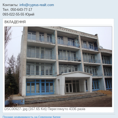
Контакты:
info@cyprus-realt.com
Тел. 050-643-77-17
093-022-55-55 Юрий
ВКЛАДЕННЯ
DSC00927-.jpg (167.65 Кіб) Переглянуто 4336 разів
Продаю недвижимость на Северном Кипре