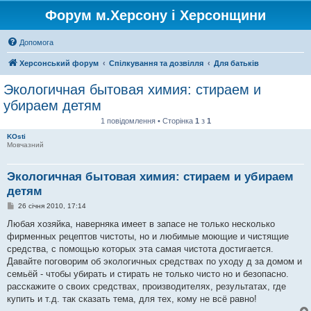
Форум м.Херсону і Херсонщини
Допомога
Херсонський форум
Спілкування та дозвілля
Для батьків
Экологичная бытовая химия: стираем и
убираем детям
1 повідомлення • Сторінка
1
з
1
KOsti
Мовчазний
Экологичная бытовая химия: стираем и убираем
детям
П
26 січня 2010, 17:14
о
в
Любая хозяйка, наверняка имеет в запасе не только несколько
і
фирменных рецептов чистоты, но и любимые моющие и чистящие
д
о
средства, с помощью которых эта самая чистота достигается.
м
Давайте поговорим об экологичных средствах по уходу д за домом и
л
е
семьёй - чтобы убирать и стирать не только чисто но и безопасно.
н
расскажите о своих средствах, производителях, результатах, где
н
я
купить и т.д. так сказать тема, для тех, кому не всё равно!