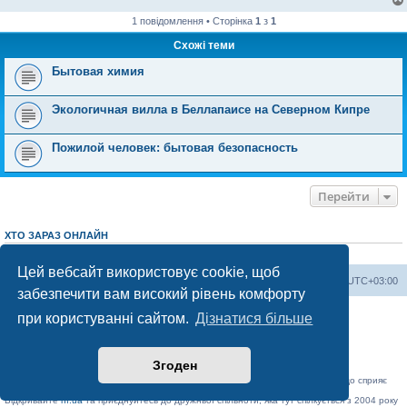
1 повідомлення • Сторінка
1
з
1
Схожі теми
Бытовая химия
Экологичная вилла в Беллапаисе на Северном Кипре
Пожилой человек: бытовая безопасность
Перейти
ХТО ЗАРАЗ ОНЛАЙН
Зараз переглядають цей форум:
ClaudeBot [AI бот]
і 2 гостей
Цей вебсайт використовує cookie, щоб
Херсонський форум
Команда
Часовий пояс
UTC+03:00
забезпечити вам високий рівень комфорту
Працює на phpBB® Forum Software © phpBB Limited
при користуванні сайтом.
Дізнатися більше
Конфіденційність
|
Умови
Згоден
«Херсонський форум» – приватний, незалежний інтерактивний веб-ресурс, що сприяє
комунікації через глобальну мережу Інтернет.
Відкривайте
hf.ua
та приєднуйтесь до дружньої спільноти, яка тут спілкується з 2004 року