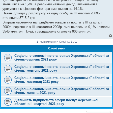
н
я
зменшився на 1,9%, а реальний наявний доход, визначений з
урахуванням цінового фактора зменшився на 14,1%.
Наявні доходи у розрахунку на одну особу за ІІІ квартал 2009р.
становили 3715,2 грн.
Витрати населення на придбання товарів та послуг у ІІІ кварталі
2009р. порівняно з ІІІ кварталом 2008р. зменшились на 0,1% і склали
3545 млн.грн. Приріст заощаджень становив 906 млн.грн.
1 повідомлення • Сторінка
1
з
1
Схожі теми
Соціально-економічне становище Херсонської області за
січень–серпень 2021 року
Соціально-економічне становище Херсонської області за
січень–жовтень 2021 року
Соціально-економічне становище Херсонської області за
січень–листопад 2021 року
Соціально-економічне становище Херсонської області за
січень–липень 2021 року
Діяльність підприємств сфери послуг Херсонської
області в ІІ кварталі 2021 року