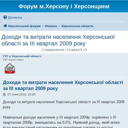
Форум м.Херсону і Херсонщини
Допомога
Херсонський форум
Новини
Херсонська область
Доходи та витрати населення Херсонської
області за ІІІ квартал 2009 року
1 повідомлення • Сторінка
1
з
1
ГУС у Херсонській області
VIP користувач
Доходи та витрати населення Херсонської області
за ІІІ квартал 2009 року
П
27 січня 2010, 10:45
о
в
Доходи та витрати населення Херсонської області за ІІІ квартал 2009
і
року
д
о
м
Номінальні доходи населення у ІІІ кварталі 2009р. порівняно з ІІІ
л
е
кварталом 2008р. зменшились на 0,5%. Наявний доход, який може
н
бути використаний населенням на придбання товарів та послуг,