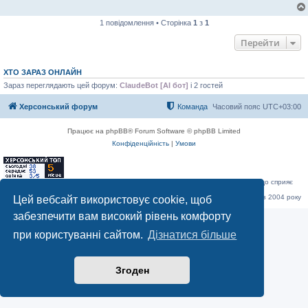
1 повідомлення • Сторінка
1
з
1
Перейти
ХТО ЗАРАЗ ОНЛАЙН
Зараз переглядають цей форум:
ClaudeBot [AI бот]
і 2 гостей
Херсонський форум
Команда
Часовий пояс
UTC+03:00
Працює на phpBB® Forum Software © phpBB Limited
Конфіденційність
|
Умови
«Херсонський форум» – приватний, незалежний інтерактивний веб-ресурс, що сприяє
комунікації через глобальну мережу Інтернет.
Відкривайте
hf.ua
та приєднуйтесь до дружньої спільноти, яка тут спілкується з 2004 року
Цей вебсайт використовує cookie, щоб
до сьогодні. © Всі права захищені.
забезпечити вам високий рівень комфорту
при користуванні сайтом.
Дізнатися більше
Згоден