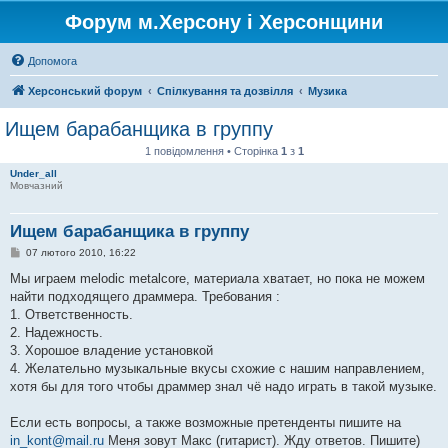
Форум м.Херсону і Херсонщини
Допомога
Херсонський форум
Спілкування та дозвілля
Музика
Ищем барабанщика в группу
1 повідомлення • Сторінка
1
з
1
Under_all
Мовчазний
Ищем барабанщика в группу
П
07 лютого 2010, 16:22
о
в
Мы играем melodic metalcore, материала хватает, но пока не можем
і
найти подходящего драммера. Требования :
д
о
1. Ответственность.
м
2. Надежность.
л
е
3. Хорошое владение установкой
н
4. Желательно музыкальные вкусы схожие с нашим направлением,
н
я
хотя бы для того чтобы драммер знал чё надо играть в такой музыке.
Если есть вопросы, а также возможные претенденты пишите на
in_kont@mail.ru
Меня зовут Макс (гитарист). Жду ответов. Пишите)