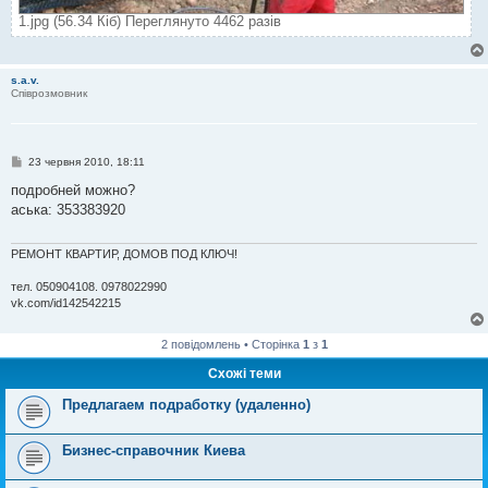
1.jpg (56.34 Кіб) Переглянуто 4462 разів
s.a.v.
Співрозмовник
П
23 червня 2010, 18:11
о
в
подробней можно?
і
аська: 353383920
д
о
м
л
РЕМОНТ КВАРТИР, ДОМОВ ПОД КЛЮЧ!
е
н
тел. 050904108. 0978022990
н
vk.com/id142542215
я
2 повідомлень • Сторінка
1
з
1
Схожі теми
Предлагаем подработку (удаленно)
Бизнес-справочник Киева