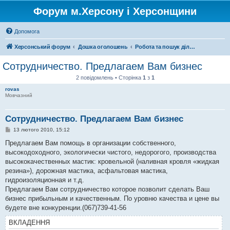
Форум м.Херсону і Херсонщини
Допомога
Херсонський форум
Дошка оголошень
Робота та пошук ділових партнерів
Cотрудничество. Предлагаем Вам бизнес
2 повідомлень • Сторінка
1
з
1
rovas
Мовчазний
Cотрудничество. Предлагаем Вам бизнес
П
13 лютого 2010, 15:12
о
в
Предлагаем Вам помощь в организации собственного,
і
высокодоходного, экологически чистого, недорогого, производства
д
о
высококачественных мастик: кровельной (наливная кровля «жидкая
м
резина»), дорожная мастика, асфальтовая мастика,
л
е
гидроизоляционная и т.д.
н
Предлагаем Вам сотрудничество которое позволит сделать Ваш
н
я
бизнес прибыльным и качественным. По уровню качества и цене вы
будете вне конкуренции.(067)739-41-56
ВКЛАДЕННЯ