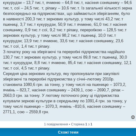
кукурудзи – 13,7 тис.т, ячменю – 64,8 тис.т, насіння соняшнику – 94,6
тис.т, сої – 24,5 тис. т, ріпаку – 10,6 тис.т. Із загальної кількості зерна
безпосередньо на підприємствах, що займаються зберіганням, було
в наявності 200,3 тис.т зернових культур, у тому числі 43,2 тис.т
пшениці, 3,7 тис.т кукурудзи, 50,9 тис.т ячменю, 61,0 тис.т насіння
соняшнику, 0,9 тис.т сої, 9,2 тис.т ріпаку, переробкою – 128,5 тис.т
зернових культур, у тому числі 98,2 тис.т пшениці, 10,0 тис.т
кукурудзи; 13,9 тис.т ячменю, 33,6 тис.т насіння соняшнику, 23,6
тис.т сої, 1,4 тис.т ріпаку.
З початку року на зберігаючі та переробні підприємства надійшло
130,7 тис.т зернових культур, у тому числі 89,8 тис.т пшениці, 30,0
тис.т кукурудзи, 8,8 тис.т ячменю, 85,4 тис.т насіння соняшнику, 12,1
тис.т сої, 4,5 тис.т ріпаку.
Середня ціна зернових культур, яку пропонували при закупівлі
зберігаючі та переробні підприємства у січні–лютому 2010р.
становила 1080,6 грн. за тонну, у тому числі на пшеницю – 1073,2,
ячмінь – 823,7, насіння соняшнику – 2439,1, сою – 2690,7, ріпак –
2663,0 грн. за тонну. У лютому поточного року ці підприємства
купували зернові культури в середньому по 1091,4 грн. за тонну, у
тому числі пшеницю – 1070,3, ячмінь –810,6, насіння соняшнику –
2771,1, сою – 2559,8 грн.
1 повідомлення • Сторінка
1
з
1
Схожі теми