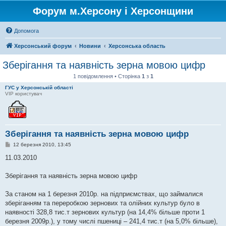
Форум м.Херсону і Херсонщини
Допомога
Херсонський форум
Новини
Херсонська область
Зберігання та наявність зерна мовою цифр
1 повідомлення • Сторінка
1
з
1
ГУС у Херсонській області
VIP користувач
Зберігання та наявність зерна мовою цифр
П
12 березня 2010, 13:45
о
в
11.03.2010
і
д
о
Зберігання та наявність зерна мовою цифр
м
л
е
За станом на 1 березня 2010р. на підприємствах, що займалися
н
зберіганням та переробкою зернових та олійних культур було в
н
я
наявності 328,8 тис.т зернових культур (на 14,4% більше проти 1
березня 2009р.), у тому числі пшениці – 241,4 тис.т (на 5,0% більше),