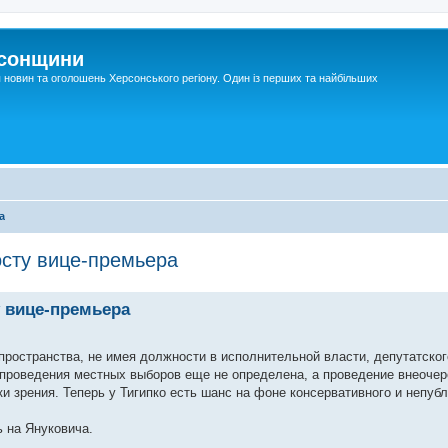
рсонщини
я новин та оголошень Херсонського регіону. Один із перших та найбільших
а
осту вице-премьера
у вице-премьера
пространства, не имея должности в исполнительной власти, депутатско
а проведения местных выборов еще не определена, а проведение внеоче
и зрения. Теперь у Тигипко есть шанс на фоне консервативного и непуб
ь на Януковича.