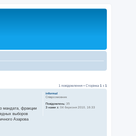
1 повідомлення • Сторінка
1
з
1
informal
Співрозмовник
Повідомлень:
35
З нами з:
04 березня 2010, 16:33
го мандата, фракции
редных выборов
личного Азарова