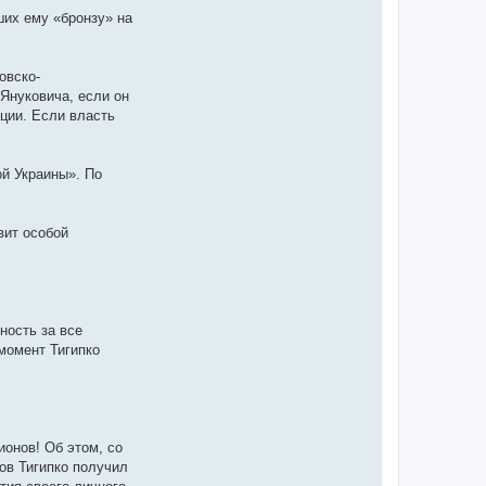
ших ему «бронзу» на
овско-
 Януковича, если он
кции. Если власть
ой Украины». По
вит особой
ность за все
момент Тигипко
ионов! Об этом, со
ов Тигипко получил