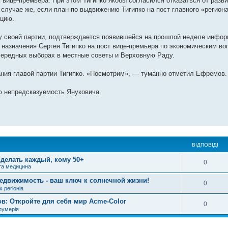
 вице-премьера. При этом Тигипко якобы согласился отказаться от разви
 случае же, если план по выдвижению Тигипко на пост главного «регион
ицию.
тку своей партии, подтверждается появившейся на прошлой неделе инфор
 назначения Сергея Тигипко на пост вице-премьера по экономическим во
очередных выборах в местные советы и Верховную Раду.
ния главой партии Тигипко. «Посмотрим», — туманно отметил Ефремов.
ю непредсказуемость Януковича.
ВІДПОВІДІ
сделать каждый, кому 50+
0
та медицина
недвижимость - ваш ключ к солнечной жизни!
0
 регіонів
в: Откройте для себя мир Acme-Color
0
фумерія