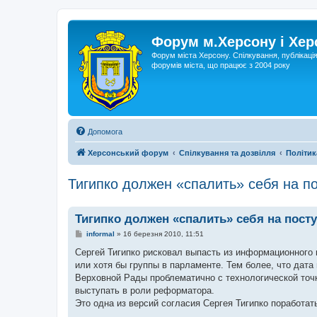
Форум м.Херсону і Хе
Форум міста Херсону. Спілкування, публікаці
форумів міста, що працює з 2004 року
Допомога
Херсонський форум
Спілкування та дозвілля
Політик
Тигипко должен «спалить» себя на п
Тигипко должен «спалить» себя на пост
П
informal
»
16 березня 2010, 11:51
о
в
Сергей Тигипко рисковал выпасть из информационного 
і
или хотя бы группы в парламенте. Тем более, что дат
д
о
Верховной Рады проблематично с технологической точк
м
выступать в роли реформатора.
л
е
Это одна из версий согласия Сергея Тигипко поработат
н