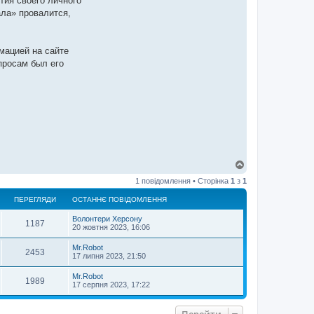
тия своего личного
ала» провалится,
мацией на сайте
просам был его
Д
о
1 повідомлення • Сторінка
1
з
1
г
о
ПЕРЕГЛЯДИ
ОСТАННЄ ПОВІДОМЛЕННЯ
р
и
Волонтери Херсону
1187
20 жовтня 2023, 16:06
Mr.Robot
2453
17 липня 2023, 21:50
Mr.Robot
1989
17 серпня 2023, 17:22