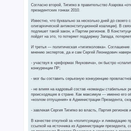
н
я
Согласно второй, Тигипко в правительство Азарова «о
президентских гонках 2010.
Известно, что буквально за несколько дней до своего
олигархической антиконституционной коалиции). В связи
подпишет такой закон, и Партии регионов. В Конститу
пойдет на это, то потеряет поддержку Запада, потеряе
И третья — политическая «тигипколовка». Соглашение 
мнению экспертов, да и сам Сергей Леонидович наверн
- участвуя в «реформах Януковича», он быстро «спали
конкуренции ПР;
- мог бы составить серьезную конкуренцию провластн
- не влияя на кадровый состав «команды стабильных р
происходящее в стране. Как максимум — именно его об
«козлом отпущения» в Администрации Президента, скор
- завлекая Сергия Тигипко во власть, Партия регионов 
В качестве откупной за «политсуицид» и ликвидацию пр
ссылкой на источника из Администрации президента, 