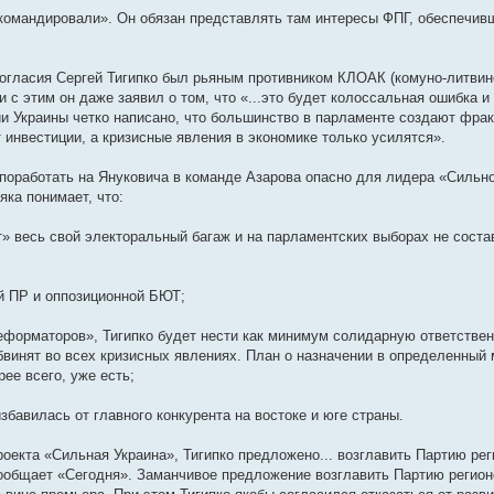
ткомандировали». Он обязан представлять там интересы ФПГ, обеспечив
 согласия Сергей Тигипко был рьяным противником КЛОАК (комуно-литвин
 с этим он даже заявил о том, что «...это будет колоссальная ошибка и
ции Украины четко написано, что большинство в парламенте создают фра
т инвестиции, а кризисные явления в экономике только усилятся».
поработать на Януковича в команде Азарова опасно для лидера «Сильн
яка понимает, что:
т» весь свой электоральный багаж и на парламентских выборах не соста
ой ПР и оппозиционной БЮТ;
еформаторов», Тигипко будет нести как минимум солидарную ответствен
винят во всех кризисных явлениях. План о назначении в определенный 
ее всего, уже есть;
избавилась от главного конкурента на востоке и юге страны.
оекта «Сильная Украина», Тигипко предложено... возглавить Партию рег
сообщает «Сегодня». Заманчивое предложение возглавить Партию регион