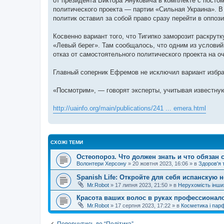
от президента Виктора Януковича в комплекте с постом
политического проекта — партии «Сильная Украина». В
политик оставил за собой право сразу перейти в оппоз
Косвенно вариант того, что Тигипко заморозит раскру
«Левый берег». Там сообщалось, что одним из условий
отказ от самостоятельного политического проекта на 
Главный соперник Ефремов не исключил вариант избра
«Посмотрим», — говорят эксперты, учитывая известну
http://uainfo.org/main/publications/241 ... emera.html
СХОЖІ ТЕМИ
Остеопороз. Что должен знать и что обязан 
Волонтери Херсону
»
20 жовтня 2023, 16:06
» в
Здоров'я 
Spanish Life: Откройте для себя испанскую 
Mr.Robot
»
17 липня 2023, 21:50
» в
Нерухомість інших
Красота ваших волос в руках профессионало
Mr.Robot
»
17 серпня 2023, 17:22
» в
Косметика і пар