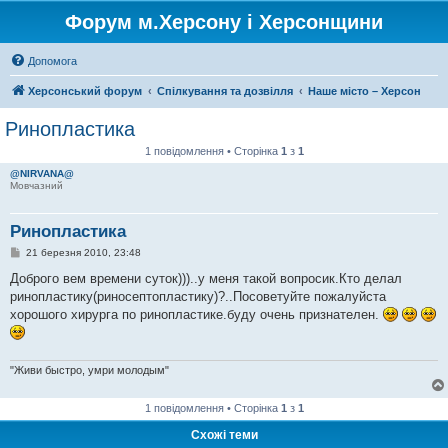
Форум м.Херсону і Херсонщини
Допомога
Херсонський форум
Спілкування та дозвілля
Наше місто – Херсон
Ринопластика
1 повідомлення • Сторінка
1
з
1
@NIRVANA@
Мовчазний
Ринопластика
П
21 березня 2010, 23:48
о
в
Доброго вем времени суток)))..у меня такой вопросик.Кто делал
і
ринопластику(риносептопластику)?..Посоветуйте пожалуйста
д
о
хорошого хирурга по ринопластике.буду очень признателен.
м
л
е
н
"Живи быстро, умри молодым"
н
я
1 повідомлення • Сторінка
1
з
1
Схожі теми