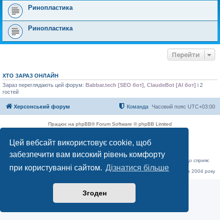
Ринопластика
Ринопластика
Перейти
ХТО ЗАРАЗ ОНЛАЙН
Зараз переглядають цей форум:
Babbar.tech [SEO бот]
,
ClaudeBot [AI бот]
і 2
гостей
Херсонський форум
Команда
Часовий пояс
UTC+03:00
Працює на phpBB® Forum Software © phpBB Limited
Конфіденційність
|
Умови
Цей вебсайт використовує cookie, щоб
забезпечити вам високий рівень комфорту
«Херсонський форум» – приватний, незалежний інтерактивний веб-ресурс, що сприяє
комунікації через глобальну мережу Інтернет.
при користуванні сайтом.
Дізнатися більше
Відкривайте
hf.ua
та приєднуйтесь до дружньої спільноти, яка тут спілкується з 2004 року
до сьогодні. © Всі права захищені.
Згоден