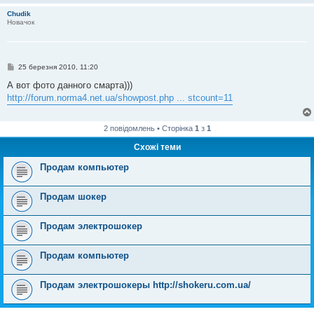
Chudik
Новачок
П
25 березня 2010, 11:20
о
в
А вот фото данного смарта)))
і
http://forum.norma4.net.ua/showpost.php ... stcount=11
д
о
м
л
2 повідомлень • Сторінка
1
з
1
е
н
Схожі теми
н
я
Продам компьютер
Продам шокер
Продам электрошокер
Продам компьютер
Продам электрошокеры http://shokeru.com.ua/