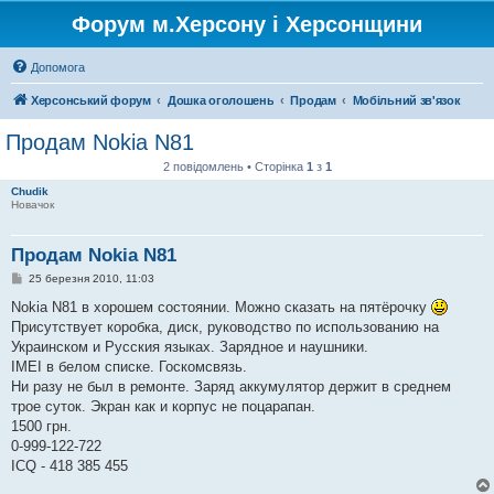
Форум м.Херсону і Херсонщини
Допомога
Херсонський форум
Дошка оголошень
Продам
Мобільний зв'язок
Продам Nokia N81
2 повідомлень • Сторінка
1
з
1
Chudik
Новачок
Продам Nokia N81
П
25 березня 2010, 11:03
о
в
Nokia N81 в хорошем состоянии. Можно сказать на пятёрочку
і
Присутствует коробка, диск, руководство по использованию на
д
о
Украинском и Русския языках. Зарядное и наушники.
м
IMEI в белом списке. Госкомсвязь.
л
е
Ни разу не был в ремонте. Заряд аккумулятор держит в среднем
н
трое суток. Экран как и корпус не поцарапан.
н
я
1500 грн.
0-999-122-722
ICQ - 418 385 455