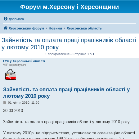
Форум м.Херсону і Херсонщини
Допомога
Херсонський форум
Новини
Херсонська область
Зайнятість та оплата праці працівників області
у лютому 2010 року
1 повідомлення • Сторінка
1
з
1
ГУС у Херсонській області
VIP користувач
Зайнятість та оплата праці працівників області у
лютому 2010 року
П
01 квітня 2010, 11:59
о
в
30.03.2010
і
д
о
Зайнятість та оплата праці працівників області у лютому 2010 року
м
л
е
У лютому 2010р. на підприємствах, установах та організаціях області
н
було зайнято в середньому 198,3 тис. найманих працівників. За