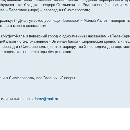
зунджа - т/с Узунджа - пещера Скельская - с .Родниковое (скельские ме
ва – Береговое (море) – переезд в г.Симферополь;
арханкут) - Джангульское урочище - Большой и Малый Атлет - невероятно
иться в море с аквалангом.
 - г.Чуфут-Кале и пещерный город с одноименным названием - г.Теле-Кер
и-Кальон - с.Белокаменное - Змеиная балка - Сюреньская крепость - п
 переезд в г.Симферополь (но этот маршрут на 3 последних дня еще мо
е радиалка, т.е. переходы без рюкзаков.
я и в Симферополь, все "лесничьи" сборы.
С) или пишите
klub_zdorov@mail.ru