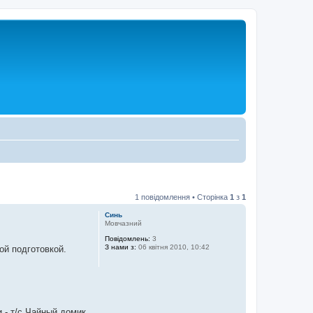
1 повідомлення • Сторінка
1
з
1
Синь
Мовчазний
Повідомлень:
3
З нами з:
06 квітня 2010, 10:42
й подготовкой.
 - т/с Чайный домик