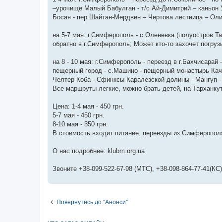
н
я
–урочище Малый Бабулган - т/с Ай-Димитрий – каньон У
Босая - пер.Шайтан-Мердвен – Чертова лестница – Оли
на 5-7 мая: г.Симферополь - с.Оленевка (полуостров Т
обратно в г.Симферополь; Может кто-то захочет погруз
на 8 - 10 мая: г.Симферополь - переезд в г.Бахчисарай
пещерный город - с.Машино - пещерный монастырь Кач
Челтер-Коба - Сфинксы Каралезской долины - Мангуп -
Все маршруты легкие, можно брать детей, на Тарханкут
Цена: 1-4 мая - 450 грн.
5-7 мая - 450 грн.
8-10 мая - 350 грн.
В стоимость входит питание, переезды из Симферопол
О нас подробнее: klubm.org.ua
Звоните +38-099-522-67-98 (МТС), +38-098-864-77-41(К
Повернутись до “Анонси”