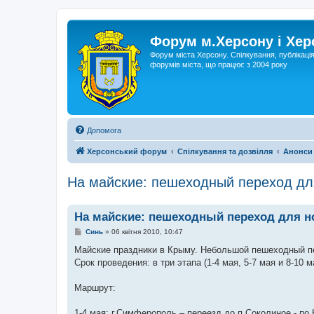
Форум м.Херсону і Хе
Форум міста Херсону. Спілкування, публікаці
форумів міста, що працює з 2004 року
Допомога
Херсонський форум
Спілкування та дозвілля
Анонси
На майские: пешеходный переход дл
На майские: пешеходный переход для н
П
Синь
»
06 квітня 2010, 10:47
о
в
Майские праздники в Крыму. Небольшой пешеходный пе
і
Срок проведения: в три этапа (1-4 мая, 5-7 мая и 8-10 
д
о
м
Маршрут:
л
е
н
1-4 мая: г.Симферополь – переезд до п.Соколиное - п