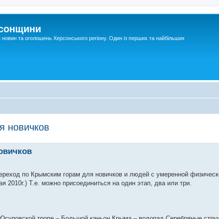
рсонщини
я новин та оголошень Херсонського регіону. Один із перших та найбільших
я новичков
овичков
реход по Крымским горам для новичков и людей с умеренной физическо
мая 2010г.) Т.е. можно присоединиться на один этап, два или три.
о Юсуповской тропе – Большой каньон Крыма – водопад Серебряные струи