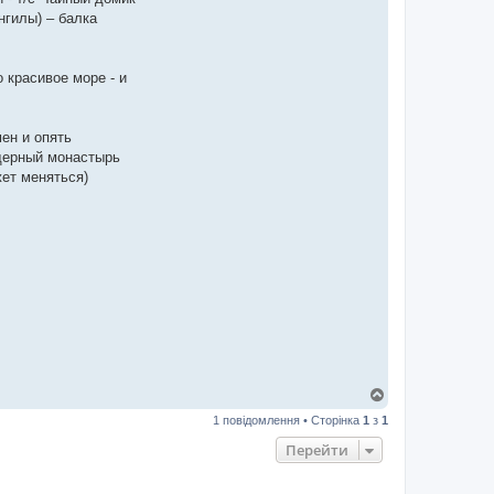
нгилы) – балка
 красивое море - и
мен и опять
ещерный монастырь
жет меняться)
Д
о
1 повідомлення • Сторінка
1
з
1
г
о
Перейти
р
и