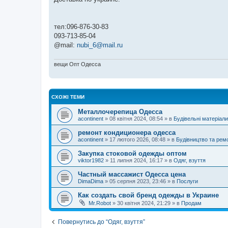
н
я
тел:096-876-30-83
093-713-85-04
@mail:
nubi_6@mail.ru
вещи Опт Одесса
СХОЖІ ТЕМИ
Металлочерепица Одесса
acontinent
»
08 квітня 2024, 08:54
» в
Будівельні матеріали
ремонт кондиционера одесса
acontinent
»
17 лютого 2026, 08:48
» в
Будівництво та рем
Закупка стоковой одежды оптом
viktor1982
»
11 липня 2024, 16:17
» в
Одяг, взуття
Частный массажист Одесса цена
DimaDima
»
05 серпня 2023, 23:46
» в
Послуги
Как создать свой бренд одежды в Украине
Mr.Robot
»
30 квітня 2024, 21:29
» в
Продам
Повернутись до “Одяг, взуття”