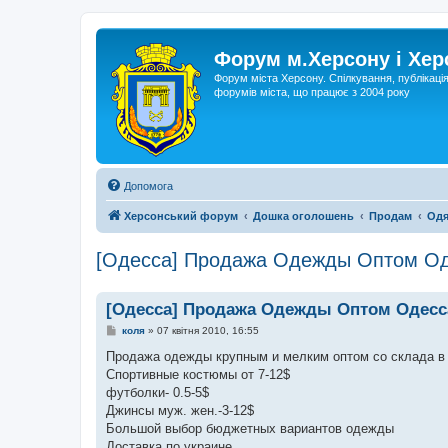
Форум м.Херсону і Хе
Форум міста Херсону. Спілкування, публікаці
форумів міста, що працює з 2004 року
Допомога
Херсонський форум
Дошка оголошень
Продам
Одя
[Одесса] Продажа Одежды Оптом О
[Одесса] Продажа Одежды Оптом Одесс
П
коля
»
07 квітня 2010, 16:55
о
в
Продажа одежды крупным и мелким оптом со склада в
і
Спортивные костюмы от 7-12$
д
о
футболки- 0.5-5$
м
Джинсы муж. жен.-3-12$
л
е
Большой выбор бюджетных вариантов одежды
н
Доставка по украине.