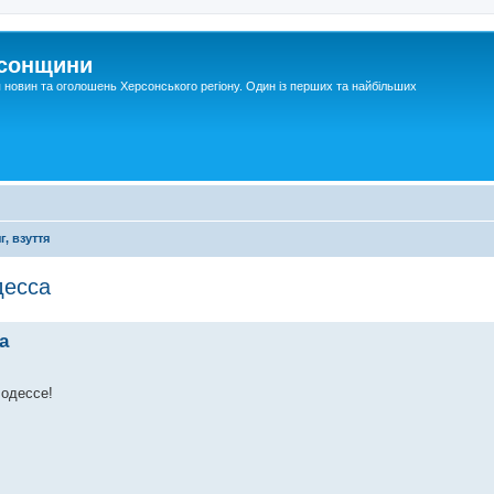
рсонщини
я новин та оголошень Херсонського регіону. Один із перших та найбільших
г, взуття
десса
а
 одессе!