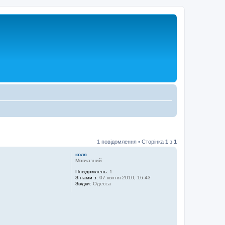
1 повідомлення • Сторінка
1
з
1
коля
Мовчазний
Повідомлень:
1
З нами з:
07 квітня 2010, 16:43
Звідки:
Одесса