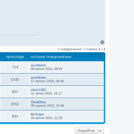
Д
о
1 повідомлення • Сторінка
1
з
1
г
о
ПЕРЕГЛЯДИ
ОСТАННЄ ПОВІДОМЛЕННЯ
р
и
acontinent
714
08 квітня 2024, 08:54
acontinent
1430
17 лютого 2026, 08:48
viktor1982
653
11 липня 2024, 16:17
DimaDima
2002
05 серпня 2023, 23:46
Mr.Robot
844
30 квітня 2024, 21:29
Перейти