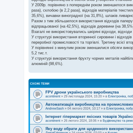
н
я
У 2009р. порівняно з попереднім роком зменшилося вико
раза), склобою (в 2,2 раза), відходів матеріалів тексти
35,6%), вичавки виноградної (на 31,8%), шлаків ливарн
Разом з тим збільшилося використання відходів паперу (
відпрацьованої (на 42,5%), відходів деревини (на 38,5%
Взагалі не використовувались шкіряні відходи, відходи 
У структурі використання вторинної сировини і відході
переробної промисловості та торгівлі. Третину всієї в
У порівнянні з минулим роком зменшилися обсяги викорис
5,2 тис.т.
У структурі використання брухту чорних металів найбіл
алюміній (98,6%).
СХОЖІ ТЕМИ
FPV дрони українського виробництва
acontinent
»
29 листопада 2024, 15:20
» в
Електроніка, поб
Автоматизація виробництва на промислових
AndrewSash
»
04 лютого 2024, 10:17
» в
Електроніка, побу
Інтернет гіпермаркет якісних товарів Україн
acontinent
»
26 лютого 2024, 18:06
» в
Будівництво та рем
Яку воду обрати для щоденного використан
ДавідЄфремов
»
24 січня 2026, 02:03
» в
Куплю