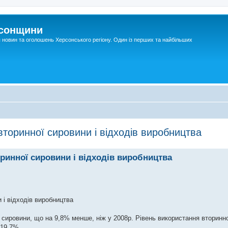
рсонщини
я новин та оголошень Херсонського регіону. Один із перших та найбільших
торинної сировини і відходів виробництва
ринної сировини і відходів виробництва
 і відходів виробництва
 сировини, що на 9,8% менше, ніж у 2008р. Рівень використання вторинно
 19,7%.