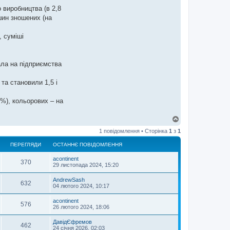
 виробництва (в 2,8
 шин зношених (на
, суміші
ала на підприємства
та становили 1,5 і
6%), кольорових – на
Д
о
1 повідомлення • Сторінка
1
з
1
г
о
ПЕРЕГЛЯДИ
ОСТАННЄ ПОВІДОМЛЕННЯ
р
и
acontinent
370
29 листопада 2024, 15:20
AndrewSash
632
04 лютого 2024, 10:17
acontinent
576
26 лютого 2024, 18:06
ДавідЄфремов
462
24 січня 2026, 02:03