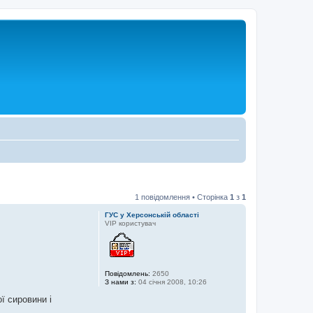
1 повідомлення • Сторінка
1
з
1
ГУС у Херсонській області
VIP користувач
Повідомлень:
2650
З нами з:
04 січня 2008, 10:26
ї сировини і