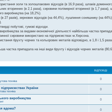
ристання золи та золошлакових відходів (в 16,9 раза), шлаків доменного
льних вторинних (в 2,1 раза), сировини полімерної вторинної (в 1,7 раза),
ого виробництва (на 18,2%).
в 27 разів), зернових відходів (на 44,4%), лушпиння соняшнику (на 44%)
).
тверді побутові, гумові відходи.
в виробництва за видами економічної діяльності найбільша частка припад
торинної сировини використано на підприємствах м.Херсона.
тання брухту чорних та кольорових металів відповідно, в 1,8 і 1,5 раза 
ьша частка припадала на інші види брухту і відходів чорних металів (80,
ВІДПОВІДІ
0
утова техніка
 підприємствах України
0
това техніка
ського виробництва
0
онт
ня вдома?
0